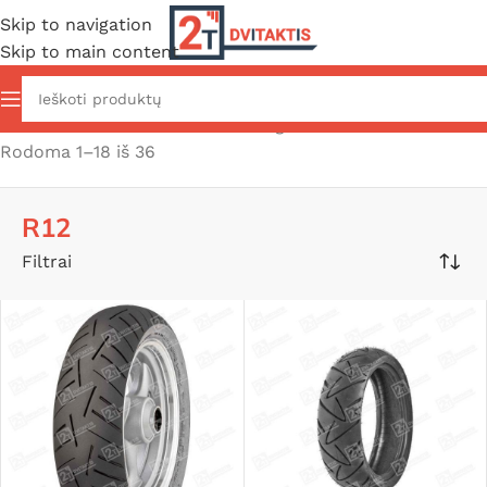
Skip to navigation
Skip to main content
Pradžia
/
Važiuoklė ir išorė
/
Padangos
/
R12
Rodoma 1–18 iš 36
R12
Filtrai