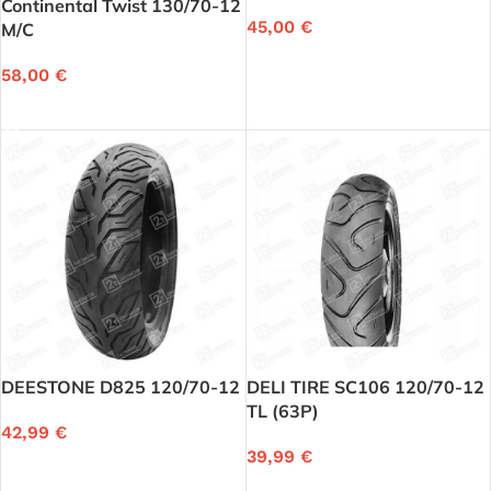
Continental Twist 130/70-12
45,00
€
M/C
Į KREPŠELĮ
58,00
€
DAUGIAU
DEESTONE D825 120/70-12
DELI TIRE SC106 120/70-12
TL (63P)
42,99
€
39,99
€
Į KREPŠELĮ
Į KREPŠELĮ