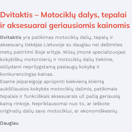
Dvitaktis – Motociklų dalys, tepalai
ir aksesuarai geriausiomis kainomis
Dvitaktis
yra patikimas motociklų dalių, tepalų ir
aksesuarų tiekėjas Lietuvoje su daugiau nei dešimties
metų patirtimi šioje srityje. Mūsų įmonė specializuojasi
kokybiškų motorolerių ir motociklų dalių tiekime,
siūlydami neprilygstamą paslaugų kokybę ir
konkurencingas kainas.
Esame įsipareigoję aprūpinti kiekvieną klientą
aukščiausios kokybės motociklų dalimis, patikimais
tepalais ir funkciškais aksesuarais už pačią geriausią
kainą rinkoje. Nepriklausomai nuo to, ar ieškote
originalių dalių savo motociklui, ar ekonomiškesnių
alternatyvų – Dvitaktis turi sprendimą kiekvienam
Daugiau
poreikiui ir biudžetui.