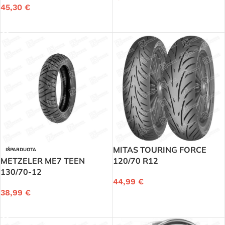
45,30
€
Į KREPŠELĮ
DAUGIAU
MITAS TOURING FORCE
IŠPARDUOTA
METZELER ME7 TEEN
120/70 R12
130/70-12
44,99
€
38,99
€
Į KREPŠELĮ
DAUGIAU