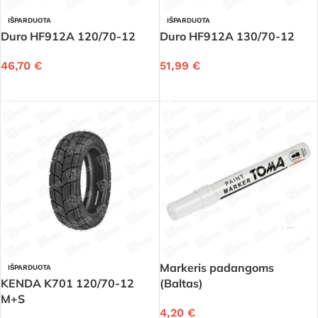
IŠPARDUOTA
IŠPARDUOTA
Duro HF912A 120/70-12
Duro HF912A 130/70-12
46,70
€
51,99
€
DAUGIAU
DAUGIAU
Markeris padangoms
IŠPARDUOTA
KENDA K701 120/70-12
(Baltas)
M+S
4,20
€