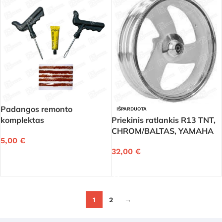
Padangos remonto
IŠPARDUOTA
komplektas
Priekinis ratlankis R13 TNT,
CHROM/BALTAS, YAMAHA
5,00
€
BOOSTER
32,00
€
Į KREPŠELĮ
DAUGIAU
1
2
→