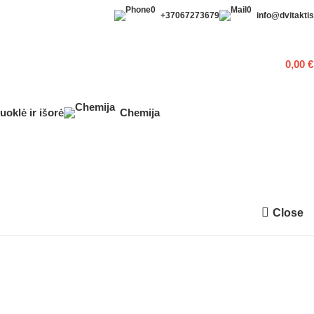
+37067273679
info@dvitaktis.
0,00
€
uoklė ir išorė
Chemija
Close