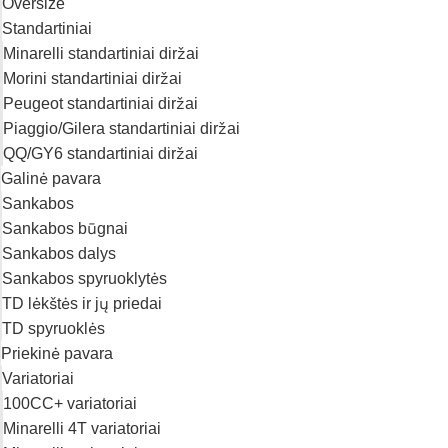
Oversize
Standartiniai
Minarelli standartiniai diržai
Morini standartiniai diržai
Peugeot standartiniai diržai
Piaggio/Gilera standartiniai diržai
QQ/GY6 standartiniai diržai
Galinė pavara
Sankabos
Sankabos būgnai
Sankabos dalys
Sankabos spyruoklytės
TD lėkštės ir jų priedai
TD spyruoklės
Priekinė pavara
Variatoriai
100CC+ variatoriai
Minarelli 4T variatoriai