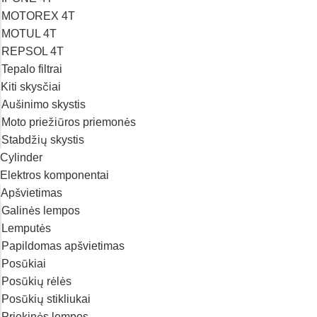
MOTOREX 4T
MOTUL 4T
REPSOL 4T
Tepalo filtrai
Kiti skysčiai
Aušinimo skystis
Moto priežiūros priemonės
Stabdžių skystis
Cylinder
Elektros komponentai
Apšvietimas
Galinės lempos
Lemputės
Papildomas apšvietimas
Posūkiai
Posūkių rėlės
Posūkių stikliukai
Priekinės lempos