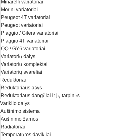
Minarelli variatoriai
Morini variatoriai
Peugeot 4T variatoriai
Peugeot variatoriai
Piaggio / Gilera variatoriai
Piaggio 4T variatoriai
QQ / GY6 variatoriai
Variatorių dalys
Variatorių komplektai
Variatorių svareliai
Reduktoriai
Reduktoriaus ašys
Reduktoriaus dangčiai ir jų tarpinės
Variklio dalys
Aušinimo sistema
Aušinimo žarnos
Radiatoriai
Temperatūros davikliai