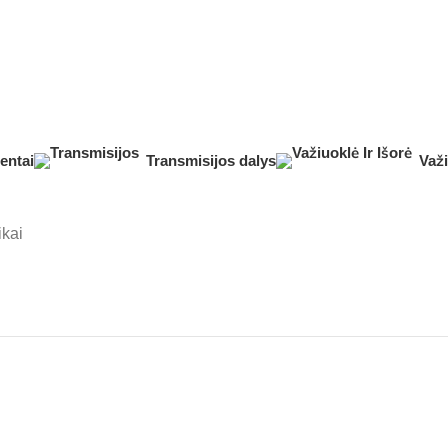
entai
Transmisijos dalys
Važi
ikai