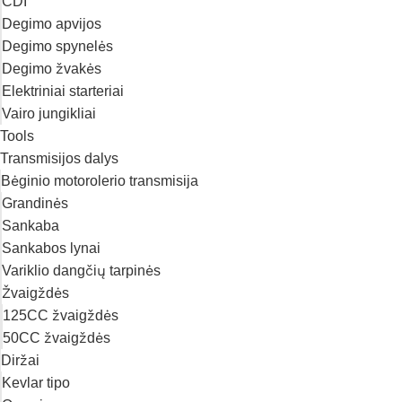
CDI
Degimo apvijos
Degimo spynelės
Degimo žvakės
Elektriniai starteriai
Vairo jungikliai
Tools
Transmisijos dalys
Bėginio motorolerio transmisija
Grandinės
Sankaba
Sankabos lynai
Variklio dangčių tarpinės
Žvaigždės
125CC žvaigždės
50CC žvaigždės
Diržai
Kevlar tipo