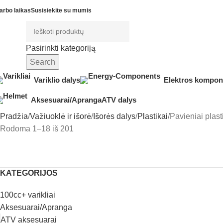
arbo laikas
Susisiekite su mumis
Pasirinkti kategoriją
Search
Variklio dalys
Elektros kompon
Aksesuarai/Apranga
ATV dalys
Pradžia
Važiuoklė ir išorė
Išorės dalys
Plastikai
Pavieniai plast
Rodoma 1–18 iš 201
KATEGORIJOS
100cc+ varikliai
Aksesuarai/Apranga
ATV aksesuarai