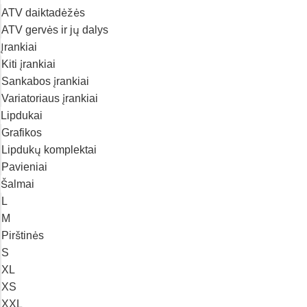
ATV daiktadėžės
ATV gervės ir jų dalys
Įrankiai
Kiti įrankiai
Sankabos įrankiai
Variatoriaus įrankiai
Lipdukai
Grafikos
Lipdukų komplektai
Pavieniai
Šalmai
L
M
Pirštinės
S
XL
XS
XXL