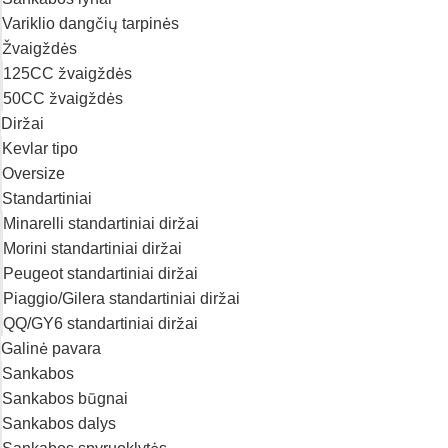
Variklio dangčių tarpinės
Žvaigždės
125CC žvaigždės
50CC žvaigždės
Diržai
Kevlar tipo
Oversize
Standartiniai
Minarelli standartiniai diržai
Morini standartiniai diržai
Peugeot standartiniai diržai
Piaggio/Gilera standartiniai diržai
QQ/GY6 standartiniai diržai
Galinė pavara
Sankabos
Sankabos būgnai
Sankabos dalys