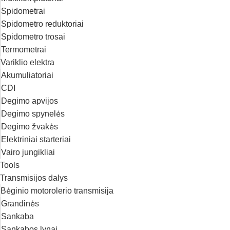
Spidometrai
Spidometro reduktoriai
Spidometro trosai
Termometrai
Variklio elektra
Akumuliatoriai
CDI
Degimo apvijos
Degimo spynelės
Degimo žvakės
Elektriniai starteriai
Vairo jungikliai
Tools
Transmisijos dalys
Bėginio motorolerio transmisija
Grandinės
Sankaba
Sankabos lynai