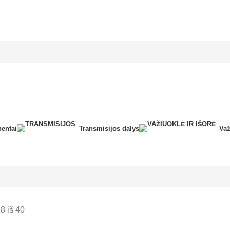
entai
Transmisijos dalys
Važ
 iš 40