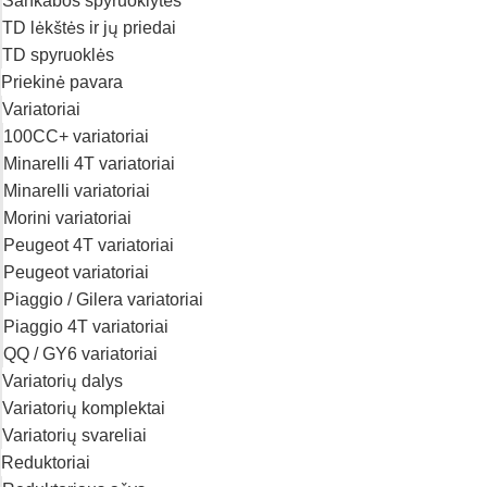
Sankabos spyruoklytės
TD lėkštės ir jų priedai
TD spyruoklės
Priekinė pavara
Variatoriai
100CC+ variatoriai
Minarelli 4T variatoriai
Minarelli variatoriai
Morini variatoriai
Peugeot 4T variatoriai
Peugeot variatoriai
Piaggio / Gilera variatoriai
Piaggio 4T variatoriai
QQ / GY6 variatoriai
Variatorių dalys
Variatorių komplektai
Variatorių svareliai
Reduktoriai