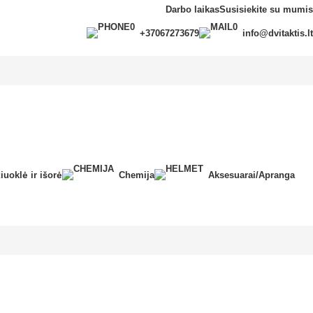
Darbo laikas
Susisiekite su mumis
+37067273679
info@dvitaktis.lt
iuoklė ir išorė
Chemija
Aksesuarai/Apranga