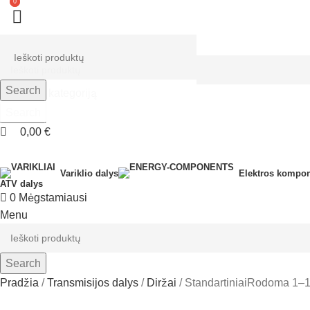
0
0
Search
Pasirinkti kategoriją
Search
0,00
€
Variklio dalys
Elektros kompon
ATV dalys
0
Mėgstamiausi
Menu
Search
Pradžia
Transmisijos dalys
Diržai
Standartiniai
Rodoma 1–18