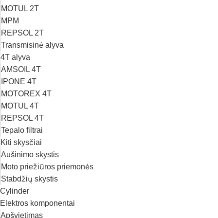
MOTUL 2T
MPM
REPSOL 2T
Transmisinė alyva
4T alyva
AMSOIL 4T
IPONE 4T
MOTOREX 4T
MOTUL 4T
REPSOL 4T
Tepalo filtrai
Kiti skysčiai
Aušinimo skystis
Moto priežiūros priemonės
Stabdžių skystis
Cylinder
Elektros komponentai
Apšvietimas