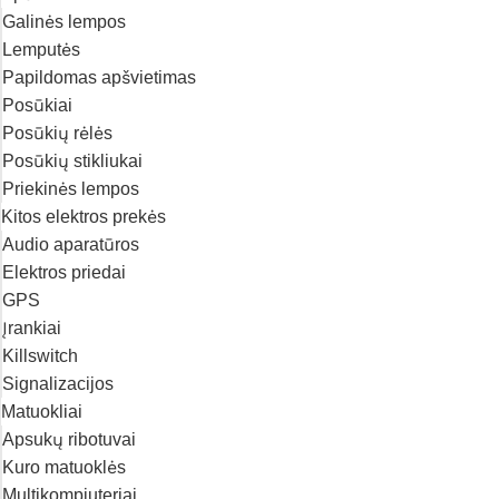
Galinės lempos
Lemputės
Papildomas apšvietimas
Posūkiai
Posūkių rėlės
Posūkių stikliukai
Priekinės lempos
Kitos elektros prekės
Audio aparatūros
Elektros priedai
GPS
Įrankiai
Killswitch
Signalizacijos
Matuokliai
Apsukų ribotuvai
Kuro matuoklės
Multikompiuteriai