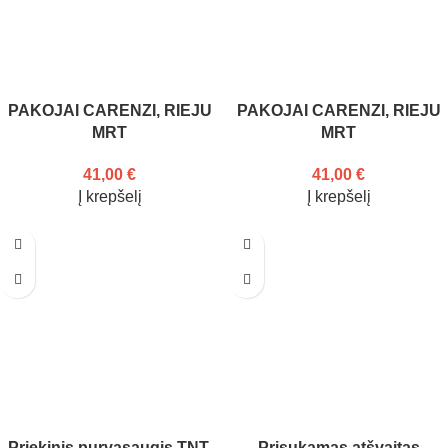
PAKOJAI CARENZI, RIEJU
PAKOJAI CARENZI, RIEJU
MRT
MRT
41,00
€
41,00
€
Į krepšelį
Į krepšelį
Priekinis purvasaugis TNT,
Prisukamas atšvaitas