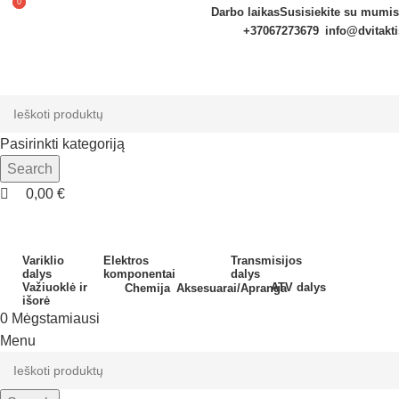
0
0
Darbo laikas
Susisiekite su mumis
+37067273679
info@dvitakti
Pasirinkti kategoriją
Search
0,00
€
Variklio
Elektros
Transmisijos
dalys
komponentai
dalys
Važiuoklė ir
ATV dalys
Chemija
Aksesuarai/Apranga
išorė
0
Mėgstamiausi
Menu