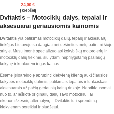
24,00
€
Į krepšelį
Dvitaktis – Motociklų dalys, tepalai ir
aksesuarai geriausiomis kainomis
Dvitaktis
yra patikimas motociklų dalių, tepalų ir aksesuarų
tiekėjas Lietuvoje su daugiau nei dešimties metų patirtimi šioje
srityje. Mūsų įmonė specializuojasi kokybiškų motorolerių ir
motociklų dalių tiekime, siūlydami neprilygstamą paslaugų
kokybę ir konkurencingas kainas.
Esame įsipareigoję aprūpinti kiekvieną klientą aukščiausios
kokybės motociklų dalimis, patikimais tepalais ir funkciškais
aksesuarais už pačią geriausią kainą rinkoje. Nepriklausomai
nuo to, ar ieškote originalių dalių savo motociklui, ar
ekonomiškesnių alternatyvų – Dvitaktis turi sprendimą
kiekvienam poreikiui ir biudžetui.