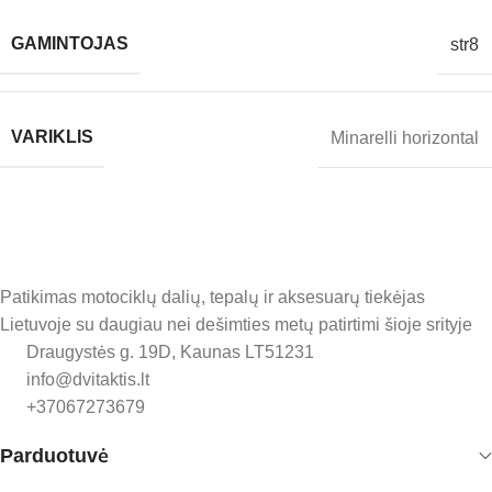
GAMINTOJAS
str8
VARIKLIS
Minarelli horizontal
Patikimas motociklų dalių, tepalų ir aksesuarų tiekėjas
Lietuvoje su daugiau nei dešimties metų patirtimi šioje srityje
Draugystės g. 19D, Kaunas LT51231
info@dvitaktis.lt
+37067273679
Parduotuvė