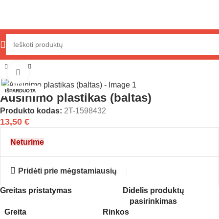
orė
Išorės dalys
Plastikai
Pavieniai plastikai
Aušinimo plastikai
Click to enlarge
IŠPARDUOTA
Aušinimo plastikas (baltas)
Produkto kodas:
2T-1598432
13,50
€
Neturime
Pridėti prie mėgstamiausių
Greitas pristatymas
Didelis produktų
pasirinkimas
Greita
Rinkos