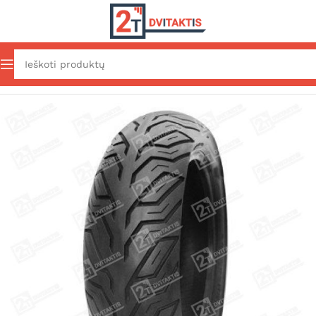
Pradžia
Važiuoklė ir išorė
Padangos
R12