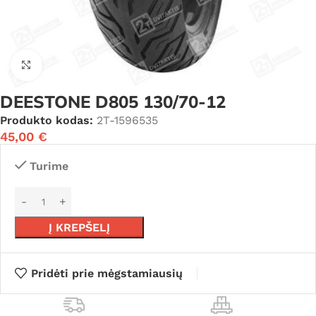
Click to enlarge
DEESTONE D805 130/70-12
Produkto kodas:
2T-1596535
45,00
€
Turime
Į KREPŠELĮ
Pridėti prie mėgstamiausių