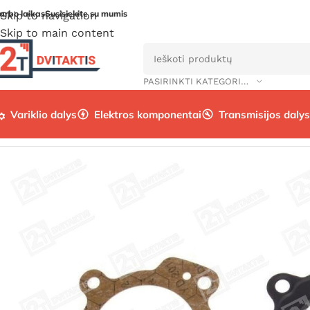
arbo laikas
Susisiekite su mumis
Skip to navigation
Skip to main content
PASIRINKTI KATEGORIJĄ
Variklio dalys
Elektros komponentai
Transmisijos dalys
Pradžia
/
Variklio dalys
/
Variklio prekės
/
Tarpinės
/
Tarpinių 