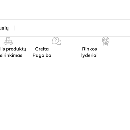
usių
lis produktų
Greita
Rinkos
sirinkimas
Pagalba
lyderiai