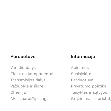
Parduotuvė
Informacija
Variklio dalys
Apie mus
Elektros komponentai
Susisiekite
Transmisijos dalys
Parduotuvė
Važiuoklė ir išorė
Privatumo politika
Chemija
Taisyklės ir sąlygos
Aksesuarai/Apranga
Grąžinimas ir prista