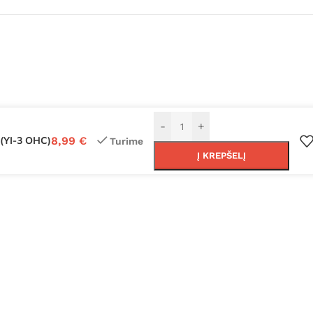
-
+
(YI-3 OHC)
8,99
€
Turime
Į KREPŠELĮ