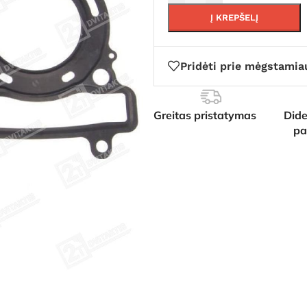
Į KREPŠELĮ
Pridėti prie mėgstamia
Greitas pristatymas
Dide
pa