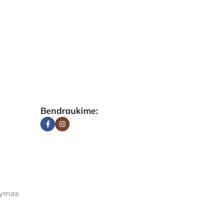
Bendraukime:
tymas