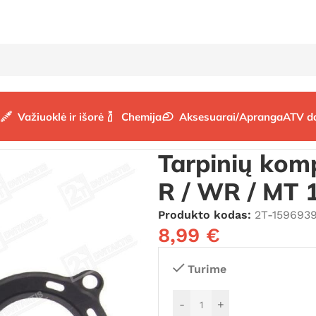
Važiuoklė ir išorė
Chemija
Aksesuarai/Apranga
ATV d
komplektas ECO, Yamaha YZF-R / WR / MT 125 (YI-3 OHC)
Tarpinių kom
R / WR / MT 
Produkto kodas:
2T-159693
8,99
€
Turime
-
+