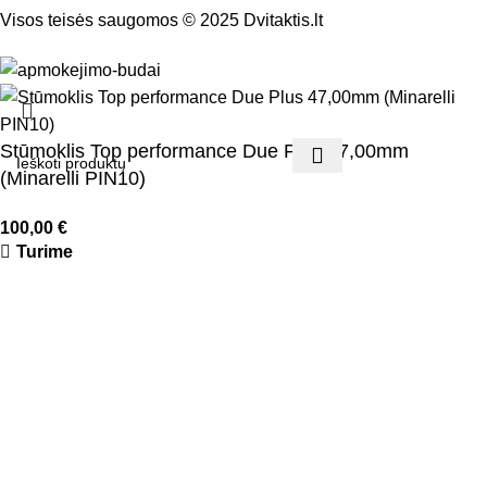
Visos teisės saugomos © 2025 Dvitaktis.lt
Stūmoklis Top performance Due Plus 47,00mm
(Minarelli PIN10)
100,00
€
Turime
Į KREPŠELĮ
Menu
Mėgstamiausi
0
Krepšelis