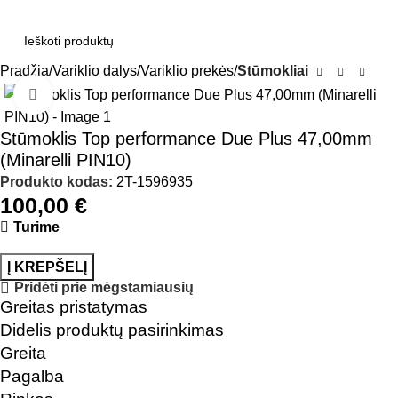
Pradžia
Variklio dalys
Variklio prekės
Stūmokliai
Click to enlarge
Stūmoklis Top performance Due Plus 47,00mm
(Minarelli PIN10)
Produkto kodas:
2T-1596935
100,00
€
Turime
Į KREPŠELĮ
Pridėti prie mėgstamiausių
Greitas pristatymas
Didelis produktų pasirinkimas
Greita
Pagalba