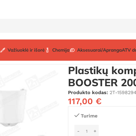
Važiuoklė ir išorė
Chemija
Aksesuarai/Apranga
ATV d
 komplektai
YAMAHA BWS komplektai
Plastikų komplekt
Plastikų kom
BOOSTER 20
Produkto kodas:
2T-159829
117,00
€
Turime