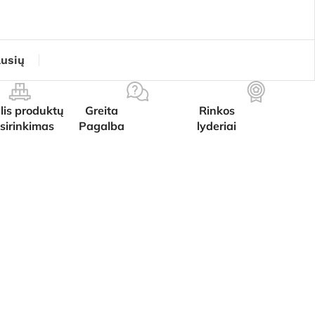
ausių
lis produktų
Greita
Rinkos
sirinkimas
Pagalba
lyderiai