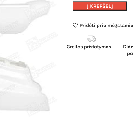
Į KREPŠELĮ
Pridėti prie mėgstami
Greitas pristatymas
Dide
pa