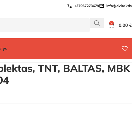
+37067273679
info@dvitaktis.
0
0,00
€
alys
as, TNT, BALTAS, MBK BOOSTER 2004
plektas, TNT, BALTAS, MBK
04
4