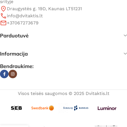
srityje
Draugystės g. 19D, Kaunas LT51231
info@dvitaktis.lt
+37067273679
Parduotuvė
Informacija
Bendraukime:
Visos teisės saugomos © 2025 Dvitaktis.lt
Stūmoklis Top
-
+