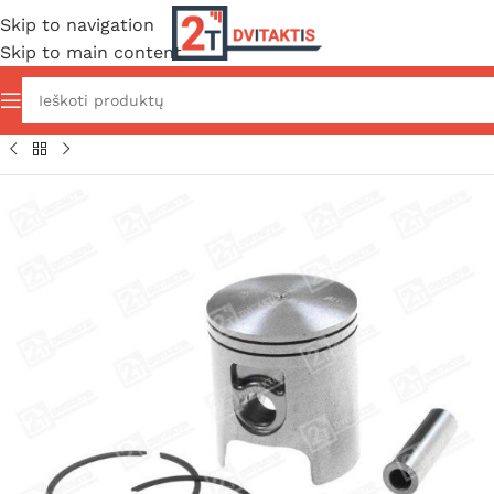
Skip to navigation
Skip to main content
Pradžia
/
Variklio dalys
/
Variklio prekės
/
Stūmokliai