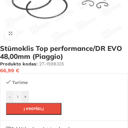
Click to enlarge
Stūmoklis Top performance/DR EVO
48,00mm (Piaggio)
Produkto kodas:
2T-1598325
66,99
€
Turime
-
+
Į KREPŠELĮ