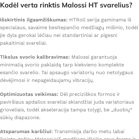
Kodėl verta rinktis Malossi HT svarelius?
Išskirtinis ilgaamžiškumas:
HTRoll serija gaminama iš
specialaus, savaime besitepančio medžiagų mišinio, todėl
jie dyla gerokai lėčiau nei standartiniai ar pigesni
pakaitiniai svareliai.
Tikslus svorio kalibravimas:
Malossi garantuoja
minimalią svorio paklaidą tarp kiekvieno komplekte
esančio svarelio. Tai apsaugo variatorių nuo netolygaus
dėvėjimosi ir nepageidaujamų vibracijų.
Optimizuotas veikimas:
Dėl preciziškos formos ir
paviršiaus apdailos svareliai sklandžiai juda variatoriaus
grioveliais, todėl akseleracija tampa tolygi, be „duobių“
sūkių diapazone.
Atsparumas karščiui:
Transmisija darbo metu labai