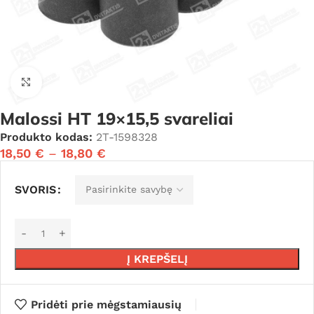
Click to enlarge
Malossi HT 19×15,5 svareliai
Produkto kodas:
2T-1598328
18,50
€
–
18,80
€
SVORIS
Į KREPŠELĮ
Pridėti prie mėgstamiausių