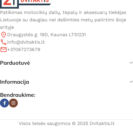
Patikimas motociklų dalių, tepalų ir aksesuarų tiekėjas
Lietuvoje su daugiau nei dešimties metų patirtimi šioje
srityje
Draugystės g. 19D, Kaunas LT51231
info@dvitaktis.lt
+37067273679
Parduotuvė
Informacija
Bendraukime:
Visos teisės saugomos © 2025 Dvitaktis.lt