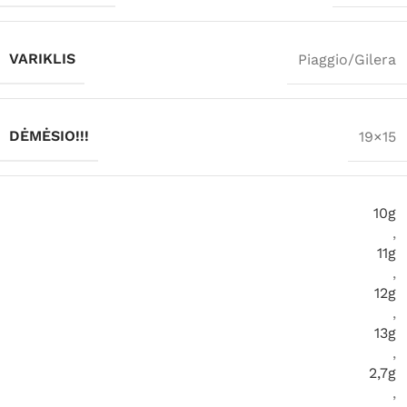
VARIKLIS
Piaggio/Gilera
DĖMĖSIO!!!
19×15
10g
,
11g
,
12g
,
13g
,
2,7g
,