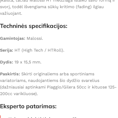
įkaista, tačiau Malossi HT medžiaga išlaiko savo formą ir
svorį, todėl išvengiama sūkių kritimo (fading) ilgiau
važiuojant.
Techninės specifikacijos:
Gamintojas:
Malossi.
Serija:
HT (High Tech / HTRoll).
Dydis:
19 x 15,5 mm.
Paskirtis:
Skirti originaliems arba sportiniams
variatoriams, naudojantiems šio dydžio svarelius
(dažniausiai aptinkami Piaggio/Gilera 50cc ir kituose 125-
200cc varikliuose).
Eksperto patarimas: