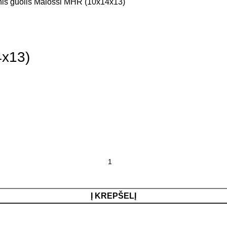
nis guolis Malossi MHR (10x14x13)
4x13)
Į KREPŠELĮ