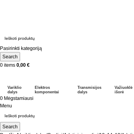
Pasirinkti kategoriją
Search
0
items
0,00
€
Variklio
Elektros
Transmisijos
Važiuoklė 
dalys
komponentai
dalys
išorė
0
Mėgstamiausi
Menu
Search