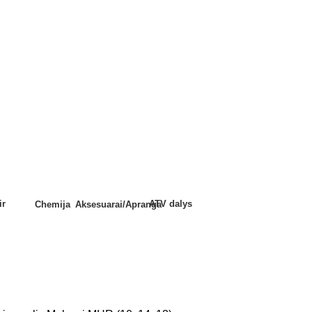
ir
ATV dalys
Chemija
Aksesuarai/Apranga