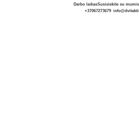
Darbo laikas
Susisiekite su mumis
+37067273679
info@dvitakti