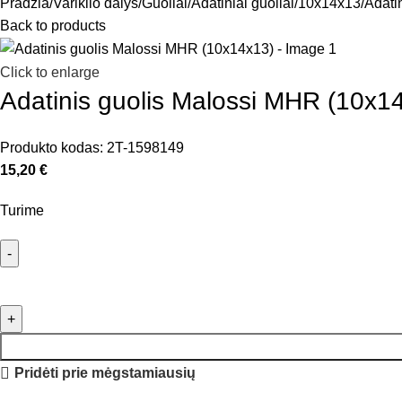
Pradžia
Variklio dalys
Guoliai
Adatiniai guoliai
10x14x13
Adati
Back to products
Click to enlarge
Adatinis guolis Malossi MHR (10x1
Produkto kodas:
2T-1598149
15,20
€
Turime
Pridėti prie mėgstamiausių