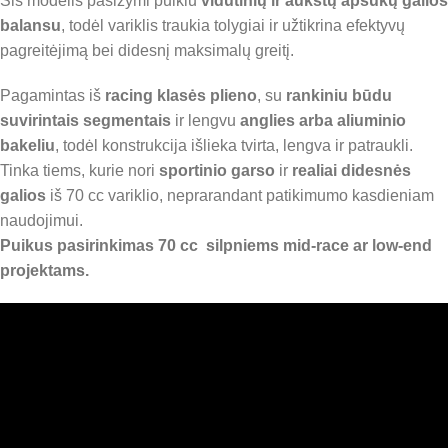
Šis modelis pasižymi puikiu
vidutinių ir aukštų apsukų galios
balansu
, todėl variklis traukia tolygiai ir užtikrina efektyvų
pagreitėjimą bei didesnį maksimalų greitį.
Pagamintas iš
racing klasės plieno
, su
rankiniu būdu
suvirintais segmentais
ir lengvu
anglies arba aliuminio
bakeliu
, todėl konstrukcija išlieka tvirta, lengva ir patraukli.
Tinka tiems, kurie nori
sportinio garso
ir
realiai didesnės
galios
iš 70 cc variklio, neprarandant patikimumo kasdieniam
naudojimui.
Puikus pasirinkimas 70 cc silpniems mid-race ar low-end
projektams.