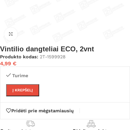
Click to enlarge
Vintilio dangteliai ECO, 2vnt
Produkto kodas:
2T-1599928
4,99
€
Turime
Į KREPŠELĮ
Pridėti prie mėgstamiausių