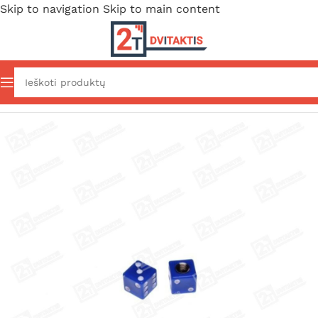
Skip to navigation
Skip to main content
Pradžia
/
Važiuoklė ir išorė
/
Padangos
/
R13