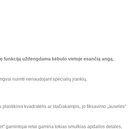
tinę funkciją uždengdama kėbulo vietoje esančią angą,
engvai nuimti nenaudojant specialių įrankių.
s plastikinis kvadratėlis ar stačiakampis, jo fiksavimo „auselės“
ket“ gamintojai retai gamina tokias smulkias apdailos detales,