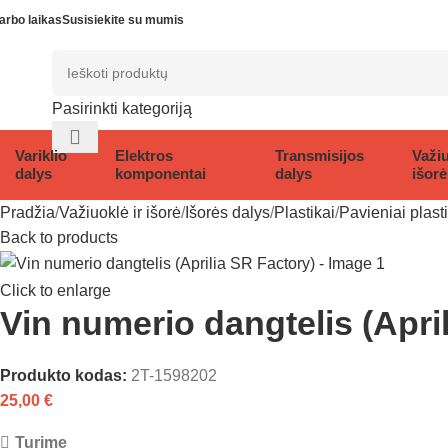
arbo laikas
Susisiekite su mumis
Pasirinkti kategoriją
Variklio
Elektros
Transmisijos
Važiu
dalys
komponentai
dalys
išorė
Pradžia
Važiuoklė ir išorė
Išorės dalys
Plastikai
Pavieniai plast
Back to products
Click to enlarge
Vin numerio dangtelis (Apri
Produkto kodas:
2T-1598202
25,00
€
Turime