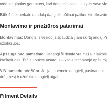
todėl originalas garantuos, kad dangtelis tvirtai laikysis savo vi
Būklė:
Jei perkate naudotą dangtelį, būtinai patikrinkite fiksavim
Montavimo ir priežiūros patarimai
Montavimas:
Dangtelis tiesiog įsispaudžia į jam skirtą angą. Pr
užsifiksuos.
Apsauga nuo pametimo:
Kadangi ši detalė yra maža ir laikosi t
krašteliuose. Tačiau būkite atsargūs – kitoje techninėje apžiūroje 
VIN numerio priežiūra:
Jei jau nuėmėte dangtelį, pasinaudokite 
drėgmės) ir uždėkite dangtelį atgal.
Fitment Details