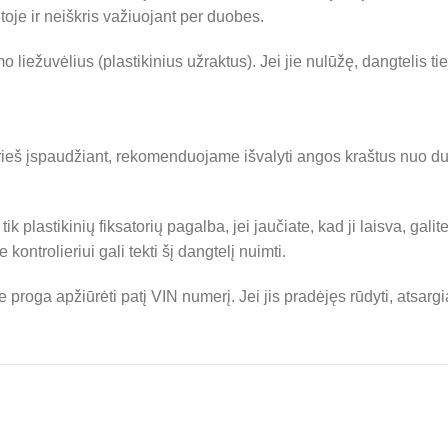
etoje ir neiškris važiuojant per duobes.
o liežuvėlius (plastikinius užraktus). Jei jie nulūžę, dangtelis ti
ieš įspaudžiant, rekomenduojame išvalyti angos kraštus nuo dulkių 
ik plastikinių fiksatorių pagalba, jei jaučiate, kad ji laisva, gal
kontrolieriui gali tekti šį dangtelį nuimti.
proga apžiūrėti patį VIN numerį. Jei jis pradėjęs rūdyti, atsargi