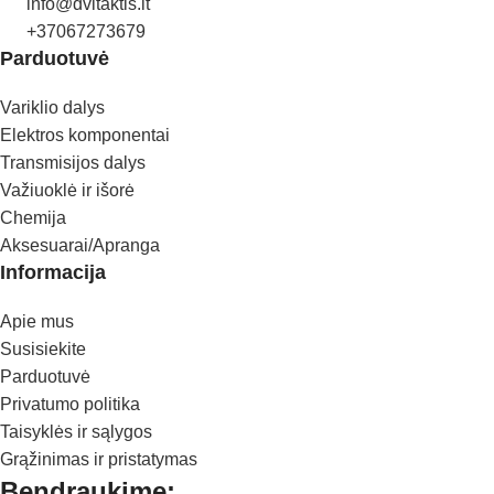
info@dvitaktis.lt
+37067273679
Parduotuvė
Variklio dalys
Elektros komponentai
Transmisijos dalys
Važiuoklė ir išorė
Chemija
Aksesuarai/Apranga
Informacija
Apie mus
Susisiekite
Parduotuvė
Privatumo politika
Taisyklės ir sąlygos
Grąžinimas ir pristatymas
Bendraukime: