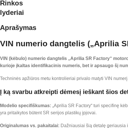
Rinkos
lyderiai
Aprašymas
VIN numerio dangtelis („Aprilia S
VIN (kėbulo) numerio dangtelis „Aprilia SR Factory“ motorole
kurioje įkaltas identifikacinis numeris, bet ir apsaugo šį n
Techninės apžiūros metu kontrolieriai privalo matyti VIN numerį, 
Į ką svarbu atkreipti dėmesį ieškant šios de
Modelio specifiškumas:
„Aprilia SR Factory“ turi specifinę kėb
yra pritaikytos būtent SR serijos plastikų įpjovai.
Originalumas vs. pakaitalai:
Dažniausiai šią detalę geriausia i