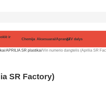
oklė ir
Chemija
Aksesuarai/Apranga
ATV dalys
ikai
APRILIA SR plastikai
Vin numerio dangtelis (Aprilia SR Fac
lia SR Factory)