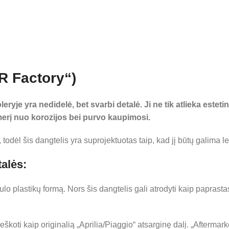
R Factory“)
ryje yra nedidelė, bet svarbi detalė. Ji ne tik atlieka este
umerį nuo korozijos bei purvo kaupimosi.
todėl šis dangtelis yra suprojektuotas taip, kad jį būtų galima l
talės:
ulo plastikų formą. Nors šis dangtelis gali atrodyti kaip paprasta
eškoti kaip originalią „Aprilia/Piaggio“ atsarginę dalį. „Aftermar