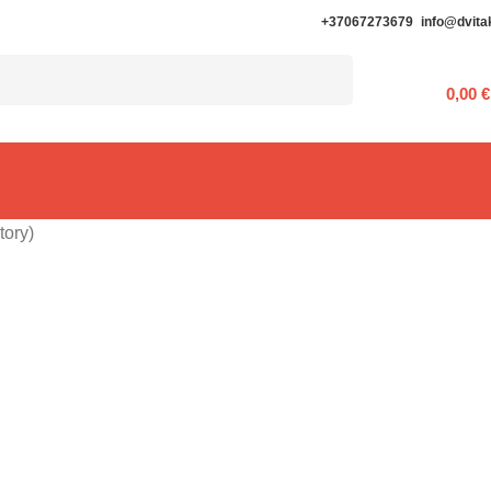
+37067273679
info@dvitak
0,00
€
tory)