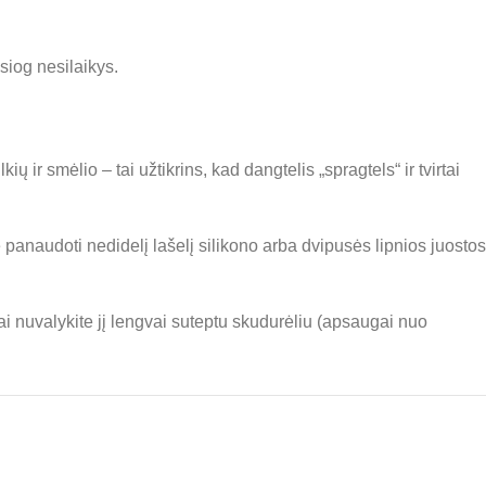
esiog nesilaikys.
ir smėlio – tai užtikrins, kad dangtelis „spragtels“ ir tvirtai
ite panaudoti nedidelį lašelį silikono arba dvipusės lipnios juostos
ai nuvalykite jį lengvai suteptu skudurėliu (apsaugai nuo