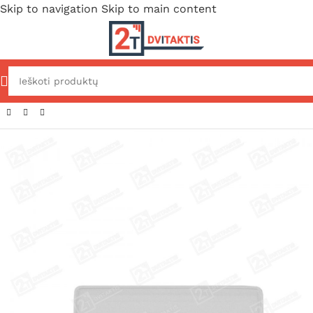
Skip to navigation
Skip to main content
kai
/
Pavieniai plastikai
/
YAMAHA AEROX 1998-2020 plastikai