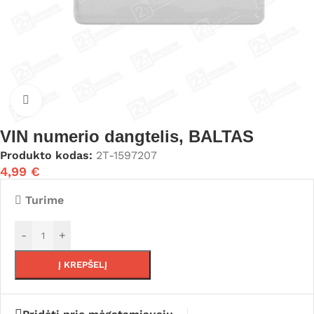
Click to enlarge
VIN numerio dangtelis, BALTAS
Produkto kodas:
2T-1597207
4,99
€
Turime
-
+
Į KREPŠELĮ