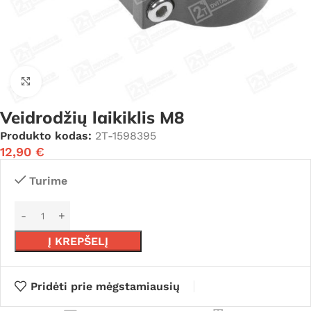
Click to enlarge
Veidrodžių laikiklis M8
Produkto kodas:
2T-1598395
12,90
€
Turime
Į KREPŠELĮ
Pridėti prie mėgstamiausių