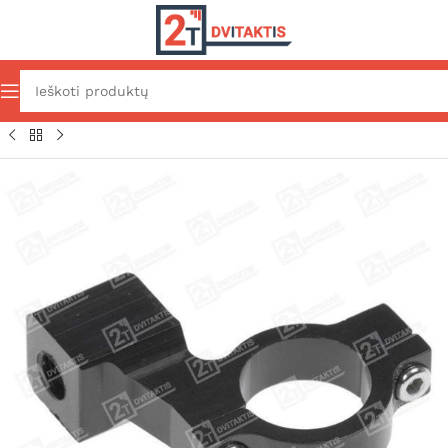
Pradžia
Važiuoklė ir išorė
Išorės dalys
Veidrodėliai