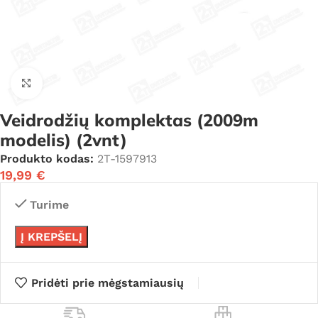
Click to enlarge
Veidrodžių komplektas (2009m
modelis) (2vnt)
Produkto kodas:
2T-1597913
19,99
€
Turime
Į KREPŠELĮ
Pridėti prie mėgstamiausių