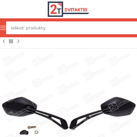
Pradžia
Važiuoklė ir išorė
Išorės dalys
Veidrodėliai