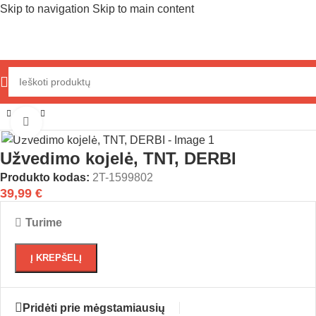
Skip to navigation
Skip to main content
Pradžia
/
Variklio dalys
/
Variklio prekės
/
Kojinis užvedimas
Click to enlarge
Užvedimo kojelė, TNT, DERBI
Produkto kodas:
2T-1599802
39,99
€
Turime
Į KREPŠELĮ
Pridėti prie mėgstamiausių