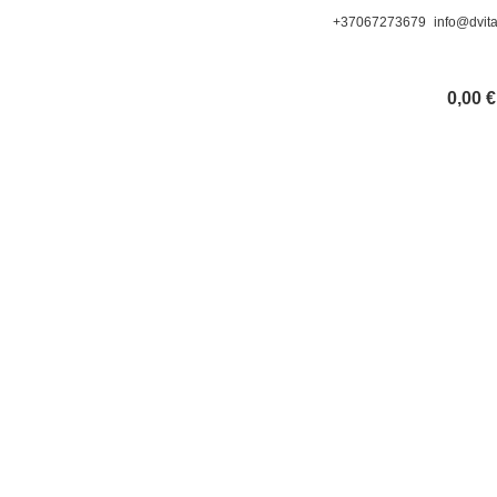
+37067273679
info@dvitak
0,00
€