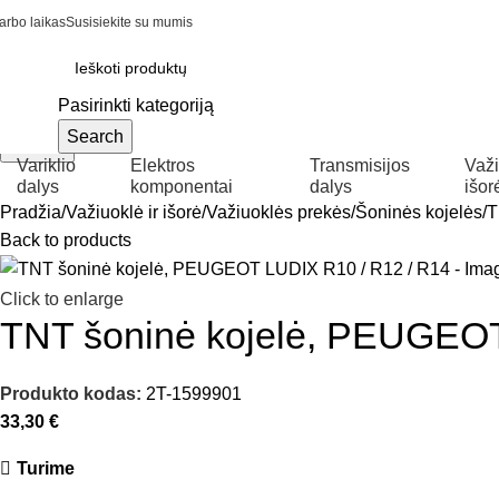
arbo laikas
Susisiekite su mumis
Pasirinkti kategoriją
Search
Search
Variklio
Elektros
Transmisijos
Važi
dalys
komponentai
dalys
išor
Pradžia
Važiuoklė ir išorė
Važiuoklės prekės
Šoninės kojelės
T
Back to products
Click to enlarge
TNT šoninė kojelė, PEUGEOT
Produkto kodas:
2T-1599901
33,30
€
Turime