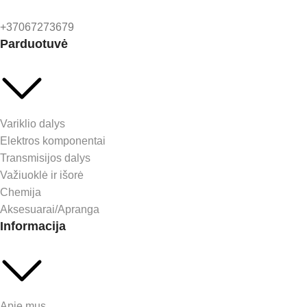
+37067273679
Parduotuvė
Variklio dalys
Elektros komponentai
Transmisijos dalys
Važiuoklė ir išorė
Chemija
Aksesuarai/Apranga
Informacija
Apie mus