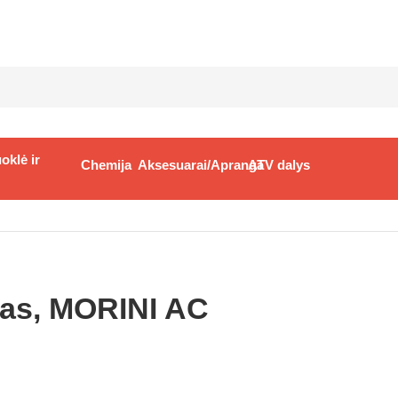
oklė ir
Chemija
Aksesuarai/Apranga
ATV dalys
i
/
TNT 50cc Cilindro komplektas, MORINI AC
tas, MORINI AC