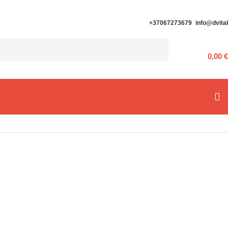
+37067273679
info@dvitak
0,00
€