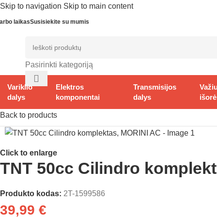
Skip to navigation
Skip to main content
arbo laikas
Susisiekite su mumis
Pasirinkti kategoriją
Variklio
Elektros
Transmisijos
Važiu
dalys
komponentai
dalys
išorė
Pradžia
/
Variklio dalys
/
Variklio prekės
/
Cilindrų komplektai
/
Morin
Back to products
Click to enlarge
TNT 50cc Cilindro komplek
Produkto kodas:
2T-1599586
39,99
€