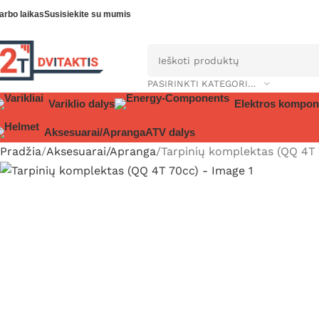
arbo laikas
Susisiekite su mumis
PASIRINKTI KATEGORIJĄ
Variklio dalys
Elektros kompon
Aksesuarai/Apranga
ATV dalys
Pradžia
Aksesuarai/Apranga
Tarpinių komplektas (QQ 4T 