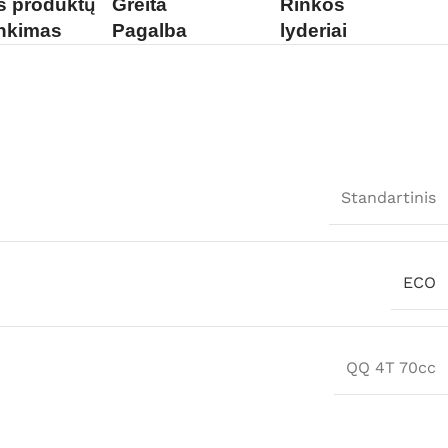
is produktų
Greita
Rinkos
inkimas
Pagalba
lyderiai
Standartinis
ECO
QQ 4T 70cc