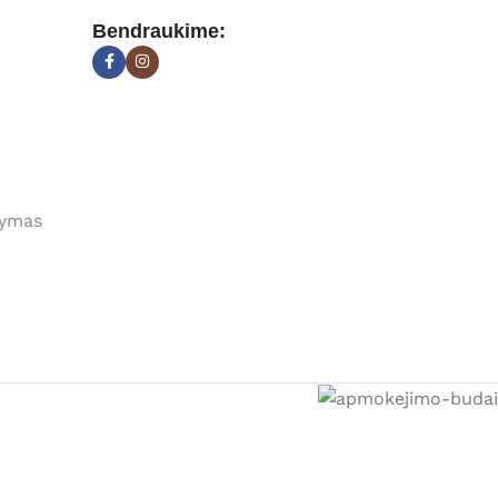
Bendraukime:
tymas