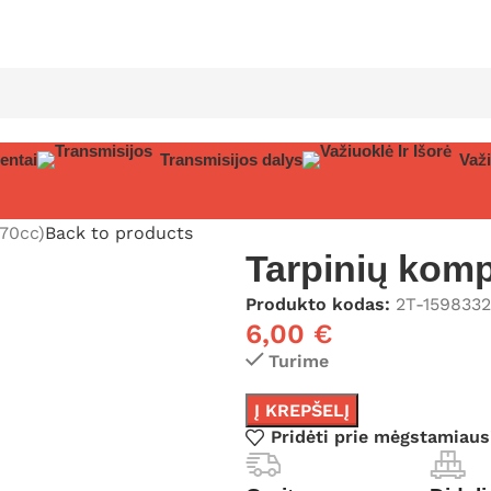
entai
Transmisijos dalys
Važi
70cc)
Back to products
Tarpinių komp
Produkto kodas:
2T-1598332
6,00
€
Turime
Į KREPŠELĮ
Pridėti prie mėgstamiaus