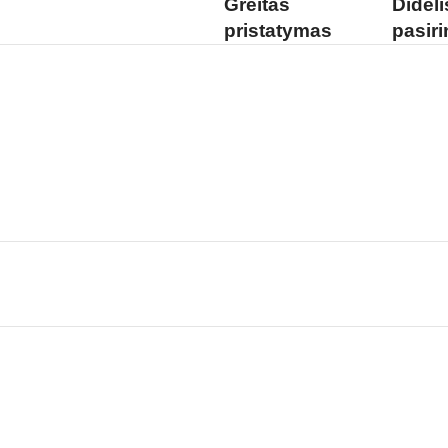
Greitas
Didel
pristatymas
pasir