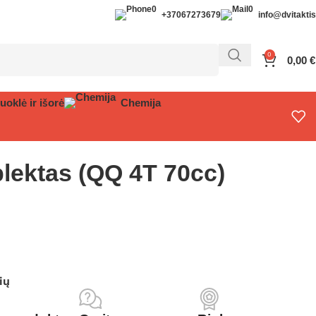
+37067273679
info@dvitaktis.
0
0,00
€
uoklė ir išorė
Chemija
lektas (QQ 4T 70cc)
ių