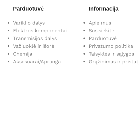
Parduotuvė
Informacija
Variklio dalys
Apie mus
Elektros komponentai
Susisiekite
Transmisijos dalys
Parduotuvė
Važiuoklė ir išorė
Privatumo politika
Chemija
Taisyklės ir sąlygos
Aksesuarai/Apranga
Grąžinimas ir prista