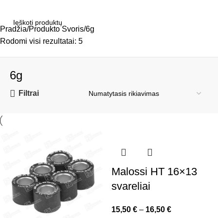
Pradžia
Produkto Svoris
6g
Rodomi visi rezultatai: 5
6g
Filtrai
Malossi HT 16×13
svareliai
15,50
€
–
16,50
€