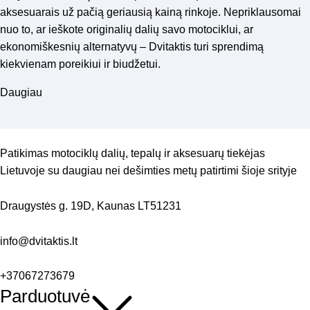
aksesuarais už pačią geriausią kainą rinkoje. Nepriklausomai
nuo to, ar ieškote originalių dalių savo motociklui, ar
ekonomiškesnių alternatyvų – Dvitaktis turi sprendimą
kiekvienam poreikiui ir biudžetui.
Mūsų komanda nuolat stebi rinkos tendencijas,
Daugiau
bendradarbiaujame su patikimais tiekėjais ir gamintojais, kad
galėtume pasiūlyti plačiausią asortimentą ir geriausias kainas
Lietuvoje. Kiekvienas produktas mūsų sandėlyje yra kruopščiai
atrinktas, atsižvelgiant į kokybės ir patikimumo kriterijus.
Patikimas motociklų dalių, tepalų ir aksesuarų tiekėjas
Kokybiškos motociklų dalys už
Lietuvoje su daugiau nei dešimties metų patirtimi šioje srityje
prieinamą kainą
Draugystės g. 19D, Kaunas LT51231
Dvitaktis specializuojasi motociklų ir motorolerių dalių
prekyboje, siūlydami platų asortimentą:
info@dvitaktis.lt
Motociklų dalys:
Originalios ir alternatyvios motociklų dalys
+37067273679
Variklio dalys ir komponentai
Parduotuvė
Stabdžių sistemos elementai