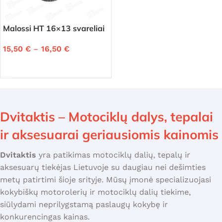
Malossi HT 16×13 svareliai
15,50
€
–
16,50
€
PASIRINKTI SAVYBES
Dvitaktis – Motociklų dalys, tepalai
ir aksesuarai geriausiomis kainomis
Dvitaktis
yra patikimas motociklų dalių, tepalų ir
aksesuarų tiekėjas Lietuvoje su daugiau nei dešimties
metų patirtimi šioje srityje. Mūsų įmonė specializuojasi
kokybiškų motorolerių ir motociklų dalių tiekime,
siūlydami neprilygstamą paslaugų kokybę ir
konkurencingas kainas.