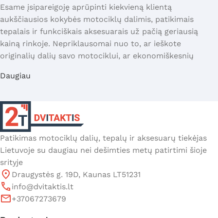
Esame įsipareigoję aprūpinti kiekvieną klientą
aukščiausios kokybės motociklų dalimis, patikimais
tepalais ir funkciškais aksesuarais už pačią geriausią
kainą rinkoje. Nepriklausomai nuo to, ar ieškote
originalių dalių savo motociklui, ar ekonomiškesnių
alternatyvų – Dvitaktis turi sprendimą kiekvienam
Daugiau
poreikiui ir biudžetui.
Mūsų komanda nuolat stebi rinkos tendencijas,
bendradarbiaujame su patikimais tiekėjais ir gamintojais,
kad galėtume pasiūlyti plačiausią asortimentą ir
geriausias kainas Lietuvoje. Kiekvienas produktas mūsų
Patikimas motociklų dalių, tepalų ir aksesuarų tiekėjas
sandėlyje yra kruopščiai atrinktas, atsižvelgiant į kokybės
Lietuvoje su daugiau nei dešimties metų patirtimi šioje
ir patikimumo kriterijus.
srityje
Kokybiškos motociklų dalys už
Draugystės g. 19D, Kaunas LT51231
prieinamą kainą
info@dvitaktis.lt
+37067273679
Dvitaktis specializuojasi motociklų ir motorolerių dalių
prekyboje, siūlydami platų asortimentą: