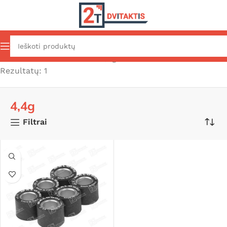
Pradžia
Produkto Svoris
4,4g
Rezultatų: 1
4,4g
Filtrai