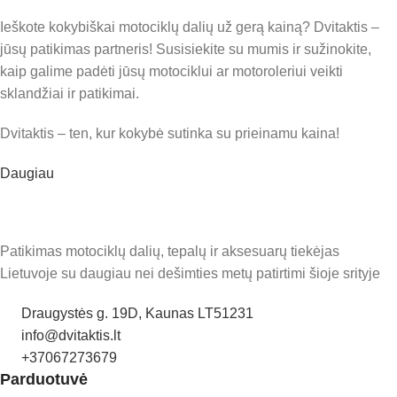
Ieškote kokybiškai motociklų dalių už gerą kainą? Dvitaktis –
jūsų patikimas partneris! Susisiekite su mumis ir sužinokite,
kaip galime padėti jūsų motociklui ar motoroleriui veikti
sklandžiai ir patikimai.
Dvitaktis – ten, kur kokybė sutinka su prieinamu kaina!
Daugiau
Patikimas motociklų dalių, tepalų ir aksesuarų tiekėjas
Lietuvoje su daugiau nei dešimties metų patirtimi šioje srityje
Draugystės g. 19D, Kaunas LT51231
info@dvitaktis.lt
+37067273679
Parduotuvė