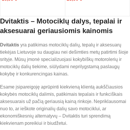
Į KREPŠELĮ
Į KREPŠELĮ
Dvitaktis – Motociklų dalys, tepalai ir
aksesuarai geriausiomis kainomis
Dvitaktis
yra patikimas motociklų dalių, tepalų ir aksesuarų
tiekėjas Lietuvoje su daugiau nei dešimties metų patirtimi šioje
srityje. Mūsų įmonė specializuojasi kokybiškų motorolerių ir
motociklų dalių tiekime, siūlydami neprilygstamą paslaugų
kokybę ir konkurencingas kainas.
Esame įsipareigoję aprūpinti kiekvieną klientą aukščiausios
kokybės motociklų dalimis, patikimais tepalais ir funkciškais
aksesuarais už pačią geriausią kainą rinkoje. Nepriklausomai
nuo to, ar ieškote originalių dalių savo motociklui, ar
ekonomiškesnių alternatyvų – Dvitaktis turi sprendimą
kiekvienam poreikiui ir biudžetui.