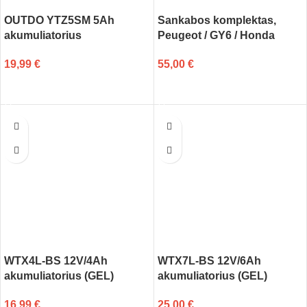
OUTDO YTZ5SM 5Ah
Sankabos komplektas,
akumuliatorius
Peugeot / GY6 / Honda
19,99
€
55,00
€
Į KREPŠELĮ
Į KREPŠELĮ
WTX4L-BS 12V/4Ah
WTX7L-BS 12V/6Ah
akumuliatorius (GEL)
akumuliatorius (GEL)
16,99
€
25,00
€