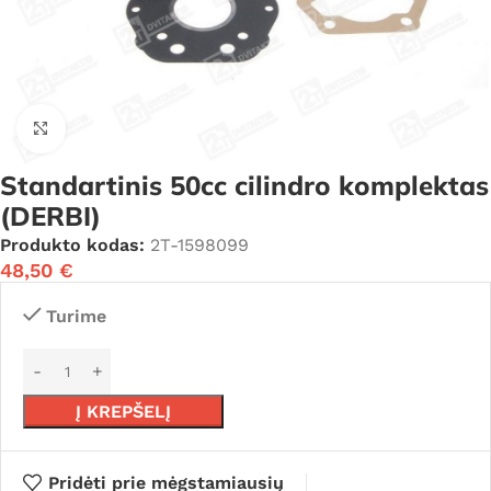
Click to enlarge
Standartinis 50cc cilindro komplektas
(DERBI)
Produkto kodas:
2T-1598099
48,50
€
Turime
Į KREPŠELĮ
Pridėti prie mėgstamiausių