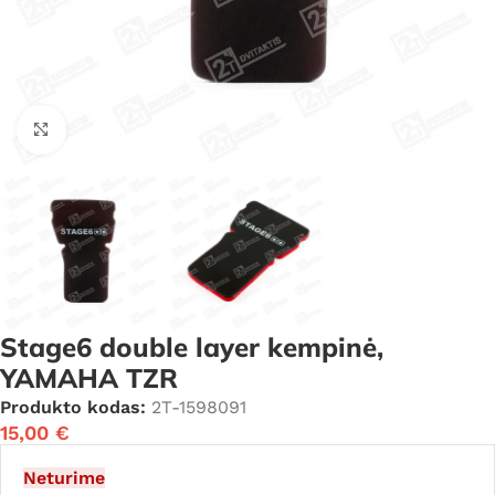
Click to enlarge
Stage6 double layer kempinė,
YAMAHA TZR
Produkto kodas:
2T-1598091
15,00
€
Neturime