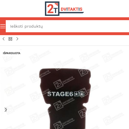
 kempinės / elementai
2T motorolerių oro filtrų kempinės
IŠPARDUOTA