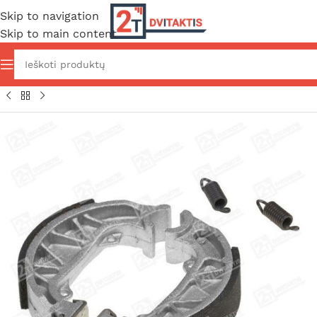
Skip to navigation
Skip to main content
 ir išorė
/
Stabdžių sistema
/
Stabdžių kaladėlės ir trinkelės