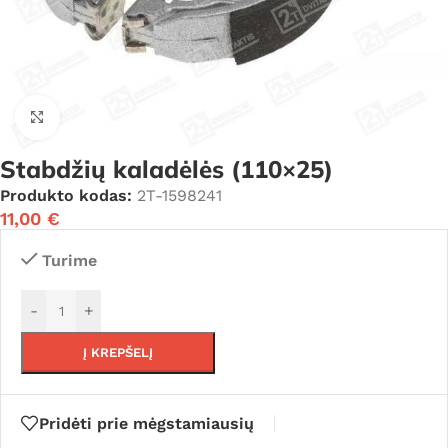
Click to enlarge
Stabdžių kaladėlės (110×25)
Produkto kodas:
2T-1598241
11,00
€
Turime
-
+
Į KREPŠELĮ
Pridėti prie mėgstamiausių