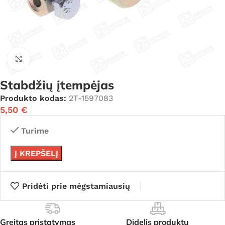
Click to enlarge
Stabdžių įtempėjas
Produkto kodas:
2T-1597083
5,50
€
Turime
Į KREPŠELĮ
Pridėti prie mėgstamiausių
Greitas pristatymas
Didelis produktų