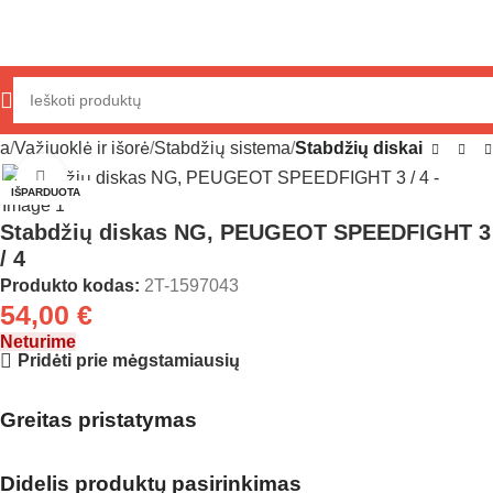
ia
Važiuoklė ir išorė
Stabdžių sistema
Stabdžių diskai
Click to enlarge
IŠPARDUOTA
Stabdžių diskas NG, PEUGEOT SPEEDFIGHT 3
/ 4
Produkto kodas:
2T-1597043
54,00
€
Neturime
Pridėti prie mėgstamiausių
Greitas pristatymas
Didelis produktų pasirinkimas