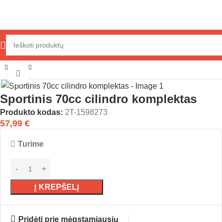
o dalys
Variklio prekės
Cilindrų komplektai
Peugeot Horizontal
Click to enlarge
Sportinis 70cc cilindro komplektas
Produkto kodas:
2T-1598273
57,99
€
Turime
Į KREPŠELĮ
Pridėti prie mėgstamiausių