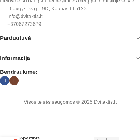
Lietuvoje su daugiau nei dešimties metų patirtimi šioje srityje
Draugystės g. 19D, Kaunas LT51231
info@dvitaktis.lt
+37067273679
Parduotuvė
Informacija
Bendraukime:
Visos teisės saugomos © 2025 Dvitaktis.lt
Sportinis