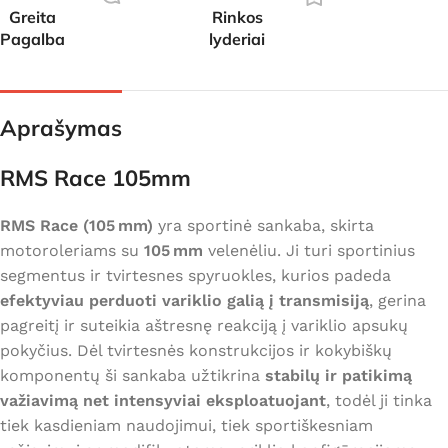
Greita
Rinkos
Pagalba
lyderiai
Aprašymas
RMS Race 105mm
RMS Race (105 mm)
yra sportinė sankaba, skirta
motoroleriams su
105 mm
velenėliu. Ji turi sportinius
segmentus ir tvirtesnes spyruokles, kurios padeda
efektyviau perduoti variklio galią į transmisiją
, gerina
pagreitį ir suteikia aštresnę reakciją į variklio apsukų
pokyčius. Dėl tvirtesnės konstrukcijos ir kokybiškų
komponentų ši sankaba užtikrina
stabilų ir patikimą
važiavimą net intensyviai eksploatuojant
, todėl ji tinka
tiek kasdieniam naudojimui, tiek sportiškesniam