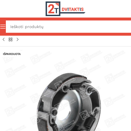
Pradžia
Transmisijos dalys
Galinė pavara
Sankabos
IŠPARDUOTA