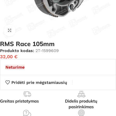
Click to enlarge
RMS Race 105mm
Produkto kodas:
2T-1599609
32,00
€
Neturime
Pridėti prie mėgstamiausių
Greitas pristatymas
Didelis produktų
pasirinkimas