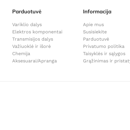
Parduotuvė
Informacija
Variklio dalys
Apie mus
Elektros komponentai
Susisiekite
Transmisijos dalys
Parduotuvė
Važiuoklė ir išorė
Privatumo politika
Chemija
Taisyklės ir sąlygos
Aksesuarai/Apranga
Grąžinimas ir prista