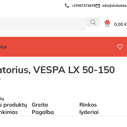
+37067273679
info@dvitaktis.
0
0,00
€
alys
torius, VESPA LX 50-150
8
ių
is produktų
Greita
Rinkos
inkimas
Pagalba
lyderiai