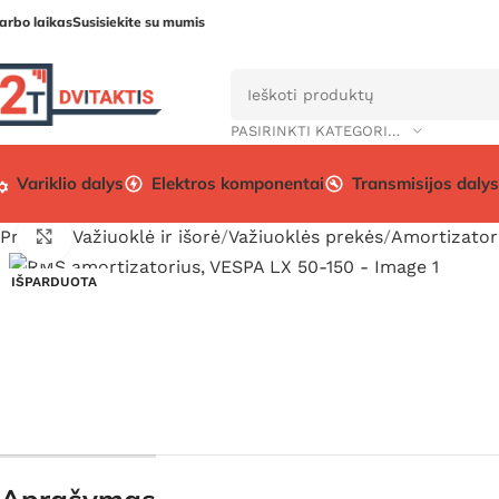
arbo laikas
Susisiekite su mumis
PASIRINKTI KATEGORIJĄ
Variklio dalys
Elektros komponentai
Transmisijos dalys
Pradžia
Važiuoklė ir išorė
Važiuoklės prekės
Amortizatori
Click to enlarge
IŠPARDUOTA