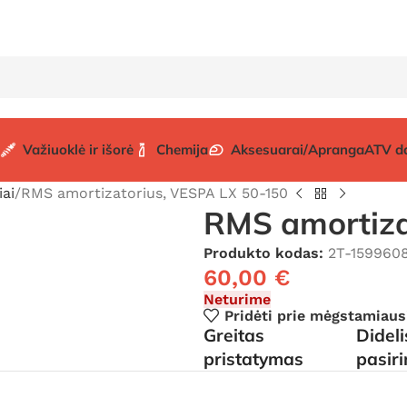
Važiuoklė ir išorė
Chemija
Aksesuarai/Apranga
ATV d
ai
RMS amortizatorius, VESPA LX 50-150
RMS amortiza
Produkto kodas:
2T-159960
60,00
€
Neturime
Pridėti prie mėgstamiaus
Greitas
Didel
pristatymas
pasir