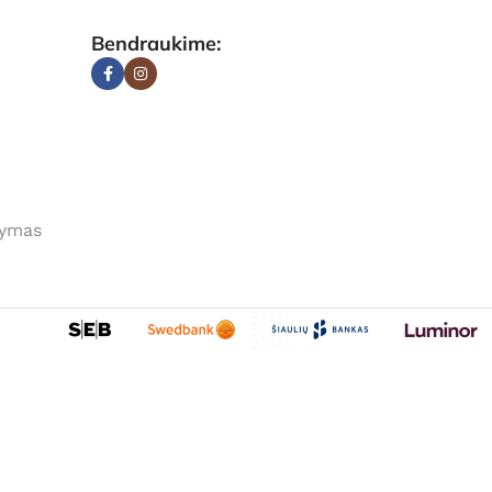
Bendraukime:
tymas