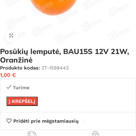
Click to enlarge
Posūkių lemputė, BAU15S 12V 21W,
Oranžinė
Produkto kodas:
2T-1598443
1,00
€
Turime
Į KREPŠELĮ
Pridėti prie mėgstamiausių