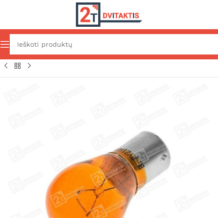
Pradžia
Elektros komponentai
Apšvietimas
Lemputės