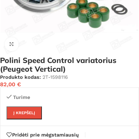
Click to enlarge
Polini Speed Control variatorius
(Peugeot Vertical)
Produkto kodas:
2T-1598116
82,00
€
Turime
Į KREPŠELĮ
Pridėti prie mėgstamiausių