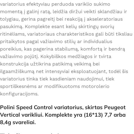
variatorius efektyviau perduoda variklio sukimo
momentą į galinį ratą, leidžia diržui veikti sklandžiau ir
tolygiau, gerina pagreitį bei reakciją į akseleratoriaus
pasukimą. Komplekte esant kelių skirtingų svorių
ritinėliams, variatoriaus charakteristikos gali būti tiksliau
pritaikytos pagal važiavimo stilių ar individualius
poreikius, kas pagerina stabilumą, komfortą ir bendrą
važiavimo pojūtį. Kokybiškos medžiagos ir tvirta
konstrukcija užtikrina patikimą veikimą bei
ilgaamžiškumą net intensyviai eksploatuojant, todėl šis
variatorius tinka tiek kasdieniam naudojimui, tiek
sportiškesnėms ar modifikuotoms motorolerio
konfiguracijoms.
Polini Speed Control variatorius, skirtas
Peugeot
Vertical
varikliui. Komplekte yra (16*13) 7,7 arba
8,4g svareliai.