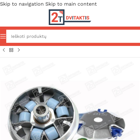
Skip to navigation
Skip to main content
sijos dalys
/
Priekinė pavara
/
Variatoriai
/
Peugeot variatoriai