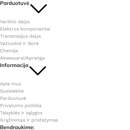
Parduotuvė
Variklio dalys
Elektros komponentai
Transmisijos dalys
Važiuoklė ir išorė
Chemija
Aksesuarai/Apranga
Informacija
Apie mus
Susisiekite
Parduotuvė
Privatumo politika
Taisyklės ir sąlygos
Grąžinimas ir pristatymas
Bendraukime: