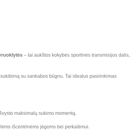
yruoklytės
– tai aukštos kokybės sportinės transmisijos dalis,
t sukibimą su sankabos būgnu. Tai idealus pasirinkimas
au išvysto maksimalų sukimo momentą.
lėms išcentrinėms jėgoms bei perkaitimui.