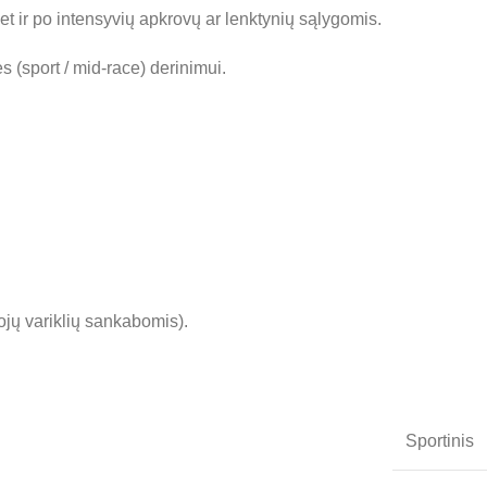
et ir po intensyvių apkrovų ar lenktynių sąlygomis.
(sport / mid-race) derinimui.
ojų variklių sankabomis).
Sportinis