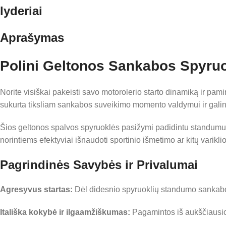
lyderiai
Aprašymas
Polini Geltonos Sankabos Spyru
Norite visiškai pakeisti savo motorolerio starto dinamiką ir pami
sukurta tiksliam sankabos suveikimo momento valdymui ir galin
Šios geltonos spalvos spyruoklės pasižymi padidintu standumu, 
norintiems efektyviai išnaudoti sportinio išmetimo ar kitų varikli
Pagrindinės Savybės ir Privalumai
Agresyvus startas:
Dėl didesnio spyruoklių standumo sankabo
Itališka kokybė ir ilgaamžiškumas:
Pagamintos iš aukščiausios