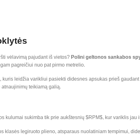
oklytės
ršti vėlavimą pajudant iš vietos?
Polini geltonos sankabos sp
gam pagreičiui nuo pat pirmo metrelio.
kuris leidžia varikliui pasiekti didesnes apsukas prieš gaudan
o atnaujinimų teikiamą galią.
s kulumai sukimba tik prie aukštesnių
$RPM$
, kur variklis j
 klasės legiruoto plieno, atsparaus nuolatiniam tempimui, dide