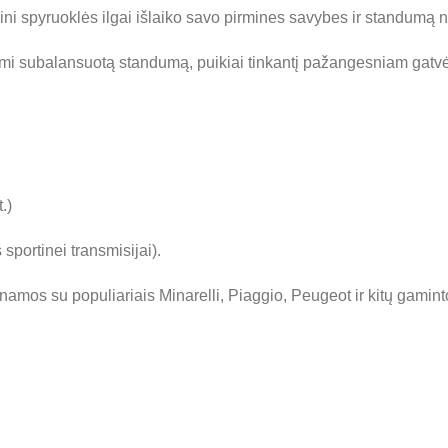
lini spyruoklės ilgai išlaiko savo pirmines savybes ir standumą n
mi subalansuotą standumą, puikiai tinkantį pažangesniam gatvės 
.)
sportinei transmisijai).
mos su populiariais Minarelli, Piaggio, Peugeot ir kitų gamint