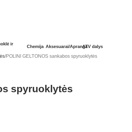
oklė ir
Chemija
Aksesuarai/Apranga
ATV dalys
tės
POLINI GELTONOS sankabos spyruoklytės
s spyruoklytės