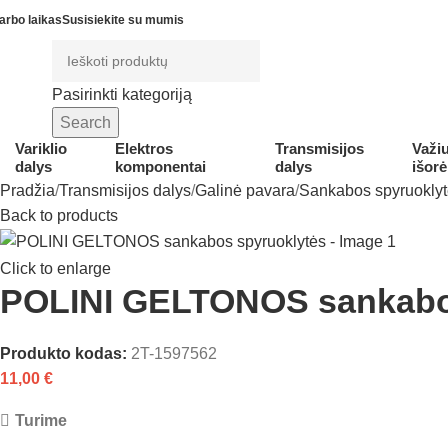
arbo laikas
Susisiekite su mumis
Pasirinkti kategoriją
Search
Variklio
Elektros
Transmisijos
Važiu
dalys
komponentai
dalys
išorė
Pradžia
Transmisijos dalys
Galinė pavara
Sankabos spyruokly
Back to products
Click to enlarge
POLINI GELTONOS sankabo
Produkto kodas:
2T-1597562
11,00
€
Turime