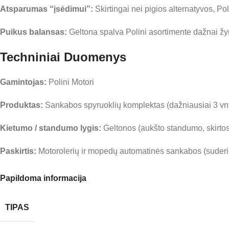
Atsparumas “įsėdimui”:
Skirtingai nei pigios alternatyvos, Po
Puikus balansas:
Geltona spalva Polini asortimente dažnai žy
Techniniai Duomenys
Gamintojas:
Polini Motori
Produktas:
Sankabos spyruoklių komplektas (dažniausiai 3 vnt
Kietumo / standumo lygis:
Geltonos (aukšto standumo, skirtos 
Paskirtis:
Motorolerių ir mopedų automatinės sankabos (suderina
Papildoma informacija
TIPAS