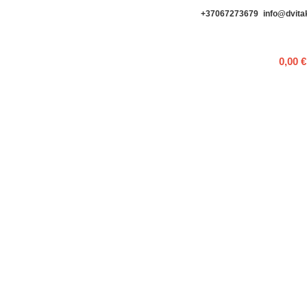
+37067273679
info@dvitak
0,00
€