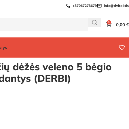
+37067273679
info@dvitaktis.
0
0,00
€
alys
čių dėžės veleno 5 bėgio
 dantys (DERBI)
6