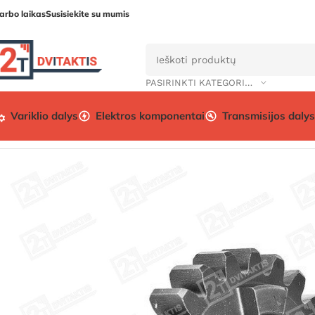
arbo laikas
Susisiekite su mumis
PASIRINKTI KATEGORIJĄ
Variklio dalys
Elektros komponentai
Transmisijos dalys
Pradžia
Aksesuarai/Apranga
Pirminio greičių dėžės velen