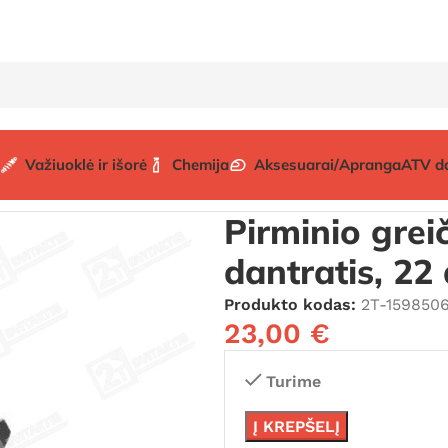
Važiuoklė ir išorė
Chemija
Aksesuarai/Apranga
ATV d
o 5 bėgio dantratis, 22 dantys (DERBI)
Pirminio grei
dantratis, 22
Produkto kodas:
2T-159850
23,00
€
Turime
Į KREPŠELĮ