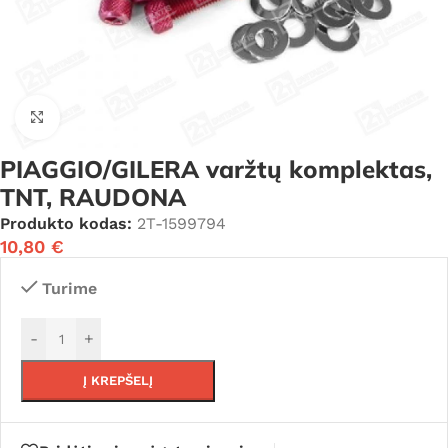
Click to enlarge
PIAGGIO/GILERA varžtų komplektas,
TNT, RAUDONA
Produkto kodas:
2T-1599794
10,80
€
Turime
-
+
Į KREPŠELĮ