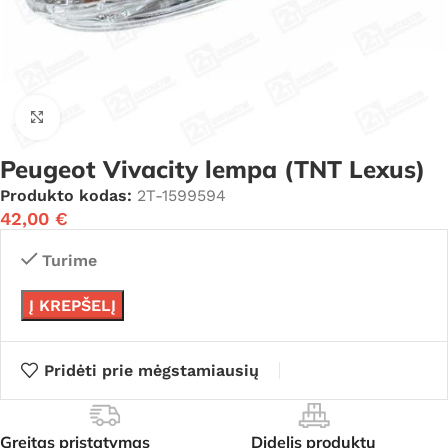
Click to enlarge
Peugeot Vivacity lempa (TNT Lexus)
Produkto kodas:
2T-1599594
42,00
€
Turime
Į KREPŠELĮ
Pridėti prie mėgstamiausių
Greitas pristatymas
Didelis produktų