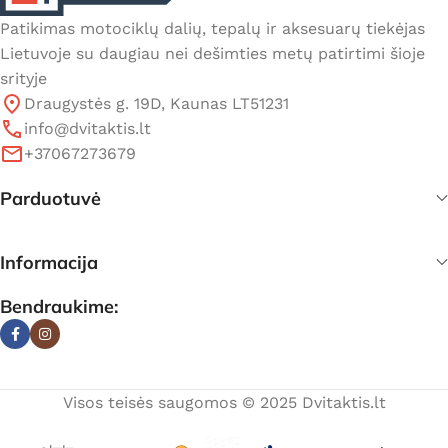
Patikimas motociklų dalių, tepalų ir aksesuarų tiekėjas
Lietuvoje su daugiau nei dešimties metų patirtimi šioje
srityje
Draugystės g. 19D, Kaunas LT51231
info@dvitaktis.lt
+37067273679
Parduotuvė
Informacija
Bendraukime:
Visos teisės saugomos © 2025 Dvitaktis.lt