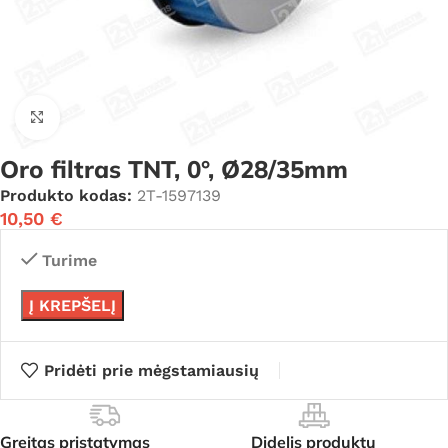
Click to enlarge
Oro filtras TNT, 0°, Ø28/35mm
Produkto kodas:
2T-1597139
10,50
€
Turime
Į KREPŠELĮ
Pridėti prie mėgstamiausių
Greitas pristatymas
Didelis produktų