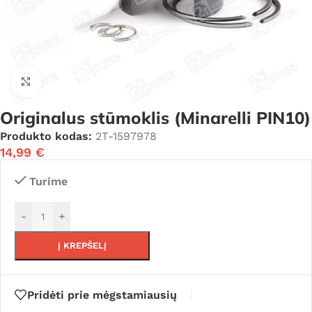
Click to enlarge
Originalus stūmoklis (Minarelli PIN10)
Produkto kodas:
2T-1597978
14,99
€
Turime
-
+
Į KREPŠELĮ
Pridėti prie mėgstamiausių