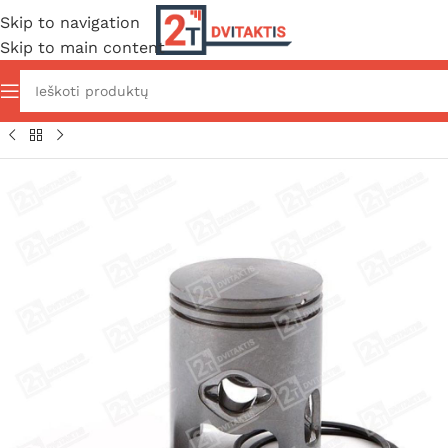
Skip to navigation
Skip to main content
Pradžia
/
Variklio dalys
/
Variklio prekės
/
Stūmokliai