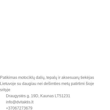
Patikimas motociklų dalių, tepalų ir aksesuarų tiekėjas
Lietuvoje su daugiau nei dešimties metų patirtimi šioje
srityje
Draugystės g. 19D, Kaunas LT51231
info@dvitaktis.lt
+37067273679