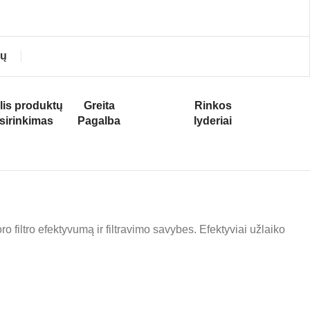
ių
lis produktų
Greita
Rinkos
sirinkimas
Pagalba
lyderiai
o filtro efektyvumą ir filtravimo savybes. Efektyviai užlaiko