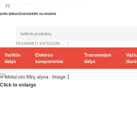
Skip to navigation
Skip to main content
arbo laikas
Susisiekite su mumis
PASIRINKTI KATEGORIJĄ
Variklio
Elektros
Transmisijos
Važiu
dalys
komponentai
dalys
išorė
Pradžia
/
Chemija
/
Kiti skysčiai
/
Moto priežiūros priemonės
/
Motul 
Click to enlarge