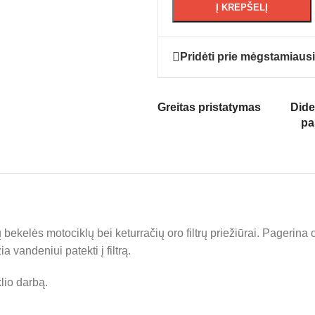
Į KREPŠELĮ
Pridėti prie mėgstamiaus
Greitas pristatymas
Dide
pa
ekelės motociklų bei keturračių oro filtrų priežiūrai. Pagerina or
a vandeniui patekti į filtrą.
lio darbą.
.