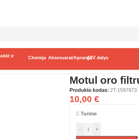
oklė ir
Chemija
Aksesuarai/Apranga
ATV dalys
oro filtrų alyva
Motul oro filt
Produkto kodas:
2T-1597973
10,00
€
Turime
-
+