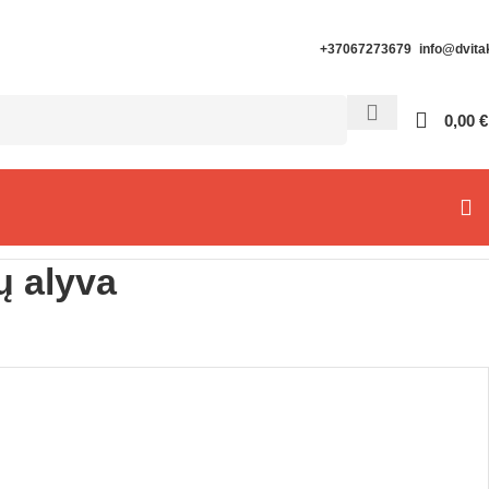
+37067273679
info@dvitak
0,00
€
rų alyva