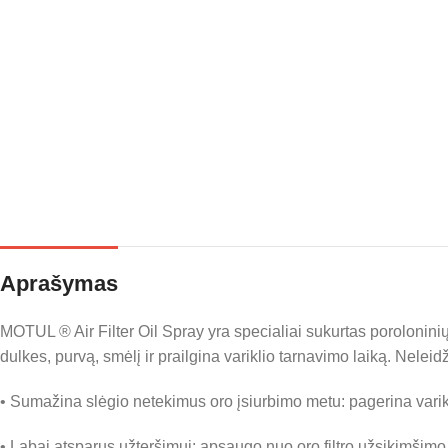
Aprašymas
MOTUL ® Air Filter Oil Spray yra specialiai sukurtas poroloninių b
dulkes, purvą, smėlį ir prailgina variklio tarnavimo laiką. Neleidži
• Sumažina slėgio netekimus oro įsiurbimo metu: pagerina varik
• Labai atsparus užteršimui; apsaugo nuo oro filtro užsikimšimo