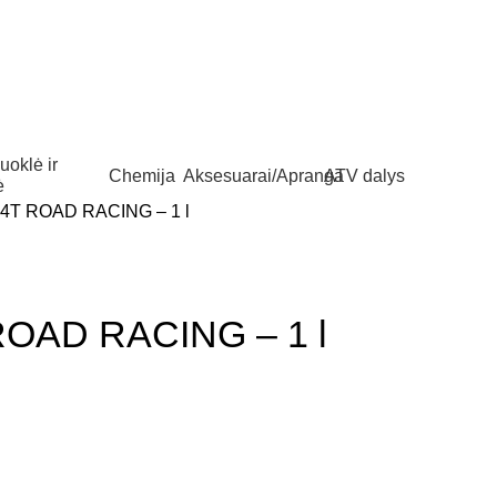
uoklė ir
Chemija
Aksesuarai/Apranga
ATV dalys
ė
4T ROAD RACING – 1 l
OAD RACING – 1 l