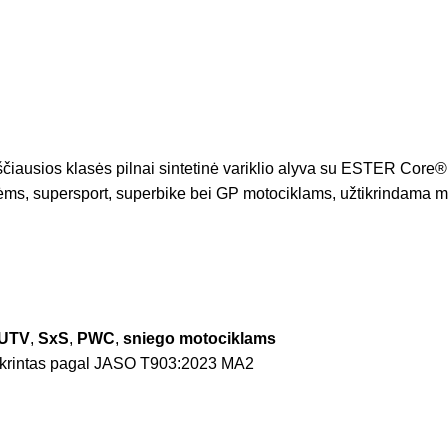
ščiausios klasės pilnai sintetinė variklio alyva su ESTER Core®
ktynėms, supersport, superbike bei GP motociklams, užtikrindama m
UTV
,
SxS
,
PWC
,
sniego motociklams
krintas pagal JASO T903:2023 MA2