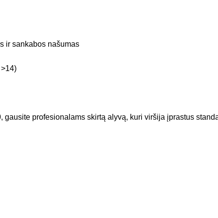
jos ir sankabos našumas
>14)
0
, gausite profesionalams skirtą alyvą, kuri viršija įprastus stan