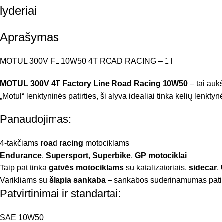
lyderiai
Aprašymas
MOTUL 300V FL 10W50 4T ROAD RACING – 1 l
MOTUL 300V 4T Factory Line Road Racing 10W50
– tai auk
„Motul“ lenktyninės patirties, ši alyva idealiai tinka kelių len
Panaudojimas:
4-takčiams
road racing
motociklams
Endurance
,
Supersport
,
Superbike
,
GP motociklai
Taip pat tinka
gatvės motociklams
su katalizatoriais,
sidecar
,
Varikliams su
šlapia sankaba
– sankabos suderinamumas pati
Patvirtinimai ir standartai:
SAE 10W50