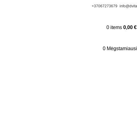
+37067273679
info@dvitak
0
items
0,00
€
0
Mėgstamiausi