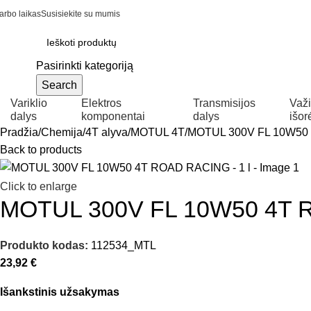
arbo laikas
Susisiekite su mumis
Pasirinkti kategoriją
Search
Variklio
Elektros
Transmisijos
Važi
dalys
komponentai
dalys
išor
Pradžia
Chemija
4T alyva
MOTUL 4T
MOTUL 300V FL 10W50 
Back to products
Click to enlarge
MOTUL 300V FL 10W50 4T R
Produkto kodas:
112534_MTL
23,92
€
Išankstinis užsakymas