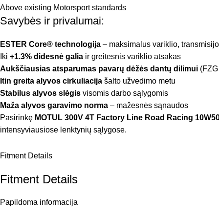
Above existing Motorsport standards
Savybės ir privalumai:
ESTER Core® technologija
– maksimalus variklio, transmisi
Iki
+1.3% didesnė galia
ir greitesnis variklio atsakas
Aukščiausias atsparumas pavarų dėžės dantų dilimui
(FZG 
Itin greita alyvos cirkuliacija
šalto užvedimo metu
Stabilus alyvos slėgis
visomis darbo sąlygomis
Maža alyvos garavimo norma
– mažesnės sąnaudos
Pasirinkę
MOTUL 300V 4T Factory Line Road Racing 10W5
intensyviausiose lenktynių sąlygose.
Fitment Details
Fitment Details
Papildoma informacija