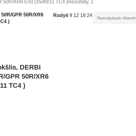
50R/XR6 E50 (35/48/11 TC4 )
Rezultatų: 1
 50R/GPR 50R/XR6
Rodyti
9
12
18
24
TC4 )
okšlis, DERBI
R/GPR 50R/XR6
/11 TC4 )