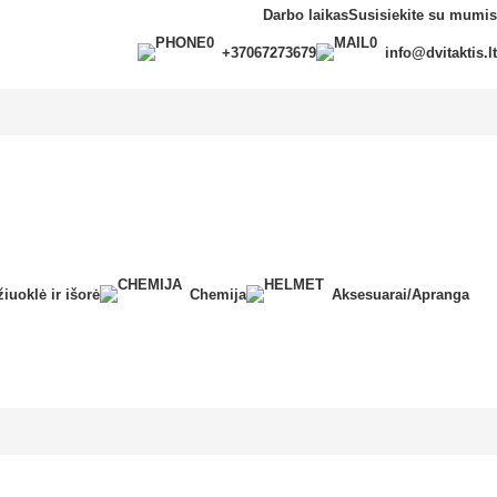
Darbo laikas
Susisiekite su mumis
+37067273679
info@dvitaktis.lt
iuoklė ir išorė
Chemija
Aksesuarai/Apranga