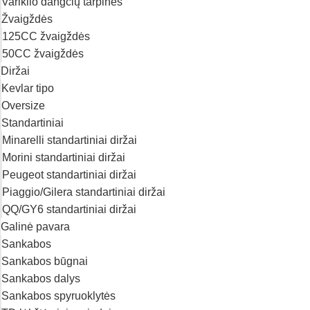
Variklio dangčių tarpinės
Žvaigždės
125CC žvaigždės
50CC žvaigždės
Diržai
Kevlar tipo
Oversize
Standartiniai
Minarelli standartiniai diržai
Morini standartiniai diržai
Peugeot standartiniai diržai
Piaggio/Gilera standartiniai diržai
QQ/GY6 standartiniai diržai
Galinė pavara
Sankabos
Sankabos būgnai
Sankabos dalys
Sankabos spyruoklytės