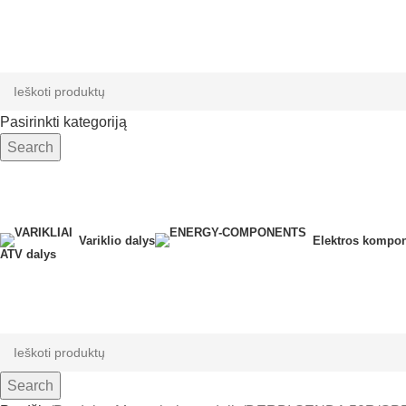
Pasirinkti kategoriją
Search
Variklio dalys
Elektros kompon
ATV dalys
Search