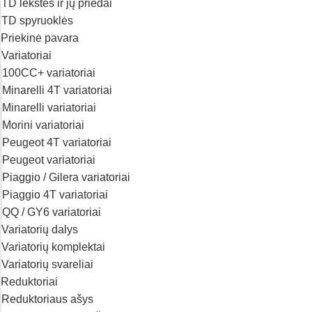
TD lėkštės ir jų priedai
TD spyruoklės
Priekinė pavara
Variatoriai
100CC+ variatoriai
Minarelli 4T variatoriai
Minarelli variatoriai
Morini variatoriai
Peugeot 4T variatoriai
Peugeot variatoriai
Piaggio / Gilera variatoriai
Piaggio 4T variatoriai
QQ / GY6 variatoriai
Variatorių dalys
Variatorių komplektai
Variatorių svareliai
Reduktoriai
Reduktoriaus ašys