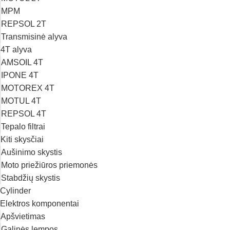
MPM
REPSOL 2T
Transmisinė alyva
4T alyva
AMSOIL 4T
IPONE 4T
MOTOREX 4T
MOTUL 4T
REPSOL 4T
Tepalo filtrai
Kiti skysčiai
Aušinimo skystis
Moto priežiūros priemonės
Stabdžių skystis
Cylinder
Elektros komponentai
Apšvietimas
Galinės lempos