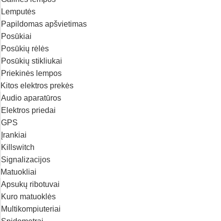
Lemputės
Papildomas apšvietimas
Posūkiai
Posūkių rėlės
Posūkių stikliukai
Priekinės lempos
Kitos elektros prekės
Audio aparatūros
Elektros priedai
GPS
Įrankiai
Killswitch
Signalizacijos
Matuokliai
Apsukų ribotuvai
Kuro matuoklės
Multikompiuteriai