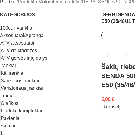
Pradžia
Produkto Motorolerio modelis
DERBI SENDA 50R/GPR 
KATEGORIJOS
DERBI SENDA
E50 (35/48/11 
100cc+ varikliai
Aksesuarai/Apranga
ATV aksesuarai
ATV daiktadėžės
ATV gervės ir jų dalys
Įrankiai
Šakių rieb
Kiti įrankiai
SENDA 50
Sankabos įrankiai
E50 (35/48
Variatoriaus įrankiai
Lipdukai
5,00
€
Grafikos
Į krepšelį
Lipdukų komplektai
Pavieniai
Šalmai
L