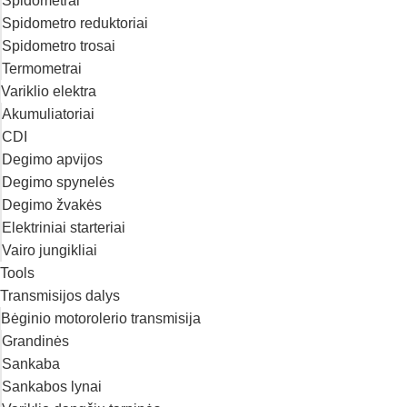
Spidometrai
Spidometro reduktoriai
Spidometro trosai
Termometrai
Variklio elektra
Akumuliatoriai
CDI
Degimo apvijos
Degimo spynelės
Degimo žvakės
Elektriniai starteriai
Vairo jungikliai
Tools
Transmisijos dalys
Bėginio motorolerio transmisija
Grandinės
Sankaba
Sankabos lynai