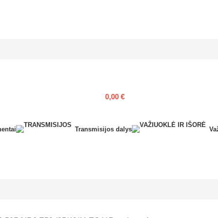
0,00
€
entai
Transmisijos dalys
Važ