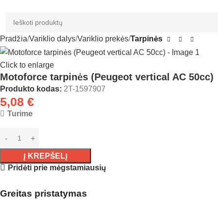
Pradžia
Variklio dalys
Variklio prekės
Tarpinės
Click to enlarge
Motoforce tarpinės (Peugeot vertical AC 50cc)
Produkto kodas:
2T-1597907
5,08
€
Turime
Į KREPŠELĮ
Pridėti prie mėgstamiausių
Greitas pristatymas