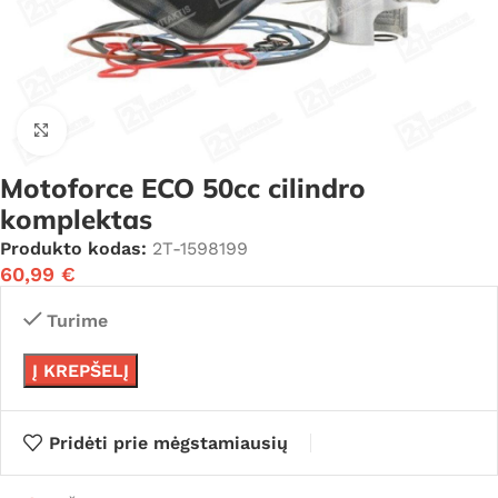
Click to enlarge
Motoforce ECO 50cc cilindro
komplektas
Produkto kodas:
2T-1598199
60,99
€
Turime
Į KREPŠELĮ
Pridėti prie mėgstamiausių