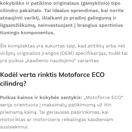
kokybiško ir patikimo originalaus (gamyklinio) tipo
cilindro pakaitalo. Tai idealus sprendimas, kai norite
atnaujinti variklį, išlaikant jo pradinį galingumą ir
ilgaamžiškumą, neinvestuojant į brangius sportinius
tiuningo komponentus.
Šis komplektas yra sukurtas taip, kad atitiktų arba net
viršytų originalios įrangos (OEM) specifikacijas, todėl tai
yra puikus „kasdienio naudojimo“ variantas.
Kodėl verta rinktis Motoforce ECO
cilindrą?
Puikus kainos ir kokybės santykis:
„Motoforce ECO“
serija orientuota į maksimalų patikimumą už itin
prieinamą kainą. Tai geriausias pasirinkimas, kai
motociklas ar motoroleris reikalingas kasdieniam
susisiekimui.