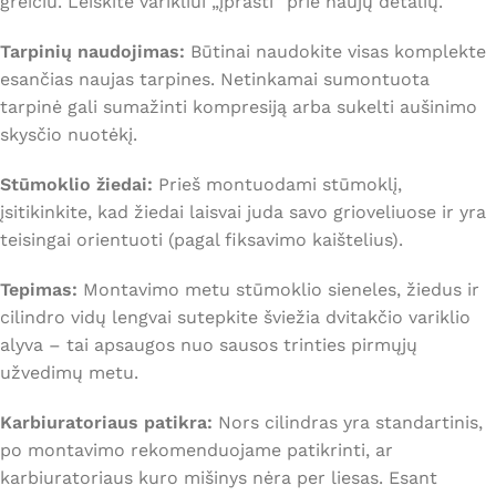
greičiu. Leiskite varikliui „įprasti“ prie naujų detalių.
Tarpinių naudojimas:
Būtinai naudokite visas komplekte
esančias naujas tarpines. Netinkamai sumontuota
tarpinė gali sumažinti kompresiją arba sukelti aušinimo
skysčio nuotėkį.
Stūmoklio žiedai:
Prieš montuodami stūmoklį,
įsitikinkite, kad žiedai laisvai juda savo grioveliuose ir yra
teisingai orientuoti (pagal fiksavimo kaištelius).
Tepimas:
Montavimo metu stūmoklio sieneles, žiedus ir
cilindro vidų lengvai sutepkite šviežia dvitakčio variklio
alyva – tai apsaugos nuo sausos trinties pirmųjų
užvedimų metu.
Karbiuratoriaus patikra:
Nors cilindras yra standartinis,
po montavimo rekomenduojame patikrinti, ar
karbiuratoriaus kuro mišinys nėra per liesas. Esant