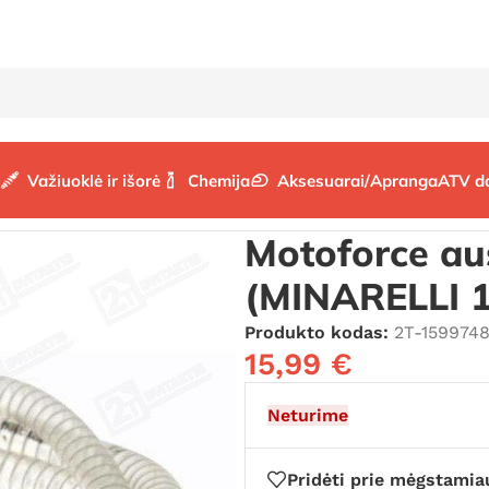
Važiuoklė ir išorė
Chemija
Aksesuarai/Apranga
ATV d
/
Motoforce aušinimo žarna (1m) (MINARELLI 15×22)
Motoforce au
(MINARELLI 
Produkto kodas:
2T-159974
15,99
€
Neturime
Pridėti prie mėgstamia