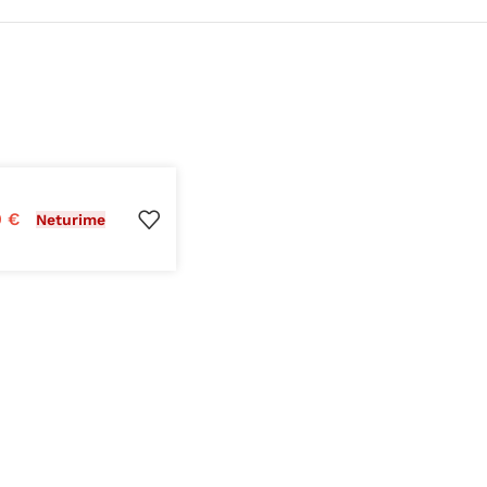
9
€
Neturime