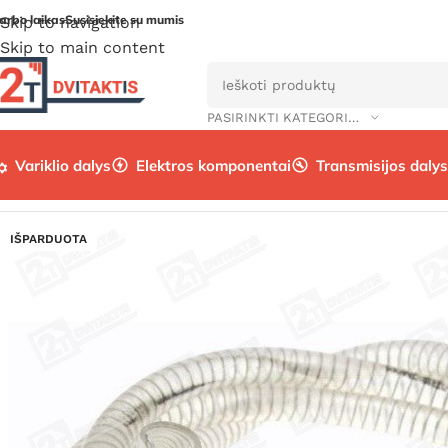
arbo laikas
Susisiekite su mumis
Skip to navigation
Skip to main content
PASIRINKTI KATEGORIJĄ
Variklio dalys
Elektros komponentai
Transmisijos dalys
Pradžia
/
Variklio dalys
/
Aušinimo sistema
/
Aušinimo žarnos
IŠPARDUOTA