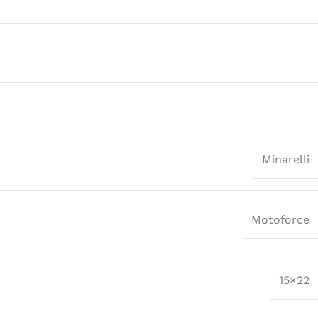
Minarelli
Motoforce
15×22