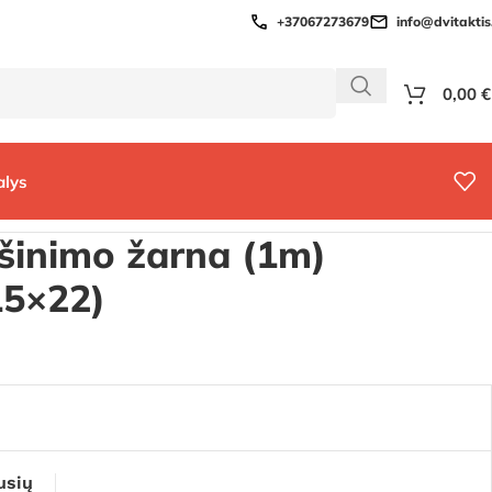
+37067273679
info@dvitaktis.
0,00
€
alys
šinimo žarna (1m)
15×22)
8
usių