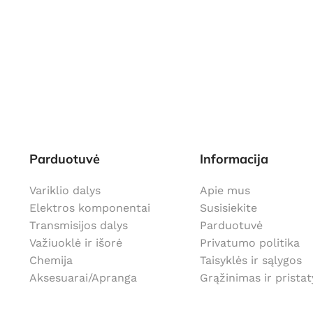
Parduotuvė
Informacija
Variklio dalys
Apie mus
Elektros komponentai
Susisiekite
Transmisijos dalys
Parduotuvė
Važiuoklė ir išorė
Privatumo politika
Chemija
Taisyklės ir sąlygos
Aksesuarai/Apranga
Grąžinimas ir prista