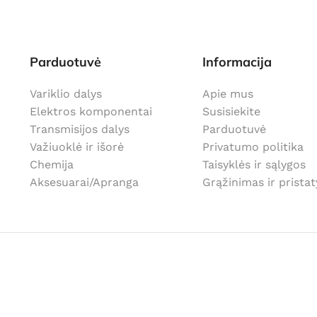
Parduotuvė
Informacija
Variklio dalys
Apie mus
Elektros komponentai
Susisiekite
Transmisijos dalys
Parduotuvė
Važiuoklė ir išorė
Privatumo politika
Chemija
Taisyklės ir sąlygos
Aksesuarai/Apranga
Grąžinimas ir prista