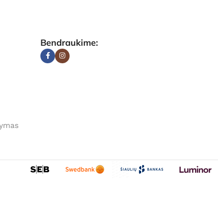
Bendraukime:
tymas