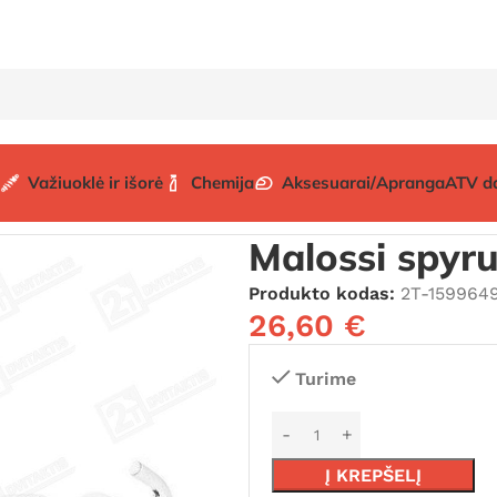
Važiuoklė ir išorė
Chemija
Aksesuarai/Apranga
ATV d
oklytės
Malossi spyruoklyčių komplektas
Malossi spyr
Produkto kodas:
2T-159964
26,60
€
Turime
Į KREPŠELĮ