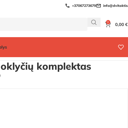
+37067273679
info@dvitaktis.
0
0,00
€
alys
uoklyčių komplektas
9