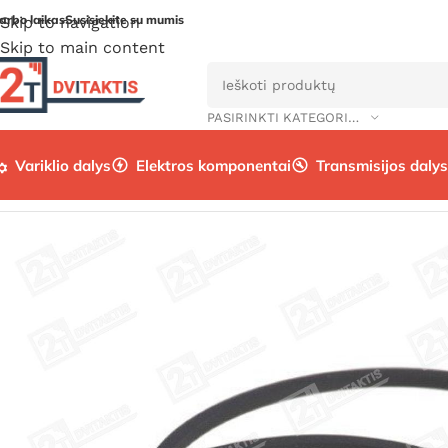
arbo laikas
Susisiekite su mumis
Skip to navigation
Skip to main content
PASIRINKTI KATEGORIJĄ
Variklio dalys
Elektros komponentai
Transmisijos dalys
Pradžia
/
Variklio dalys
/
Variklio prekės
/
Stūmoklio žiedai
/
M