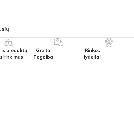
usių
lis produktų
Greita
Rinkos
sirinkimas
Pagalba
lyderiai