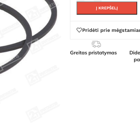
Į KREPŠELĮ
Pridėti prie mėgstamia
Greitas pristatymas
Dide
pa