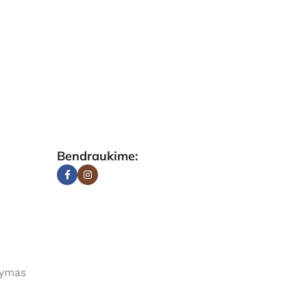
Bendraukime:
tymas