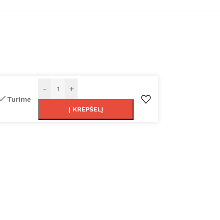
-
+
Turime
Į KREPŠELĮ