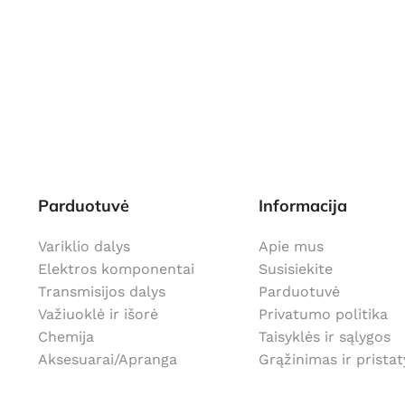
Parduotuvė
Informacija
Variklio dalys
Apie mus
Elektros komponentai
Susisiekite
Transmisijos dalys
Parduotuvė
Važiuoklė ir išorė
Privatumo politika
Chemija
Taisyklės ir sąlygos
Aksesuarai/Apranga
Grąžinimas ir prista