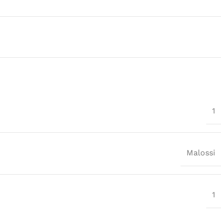
1
Malossi
1