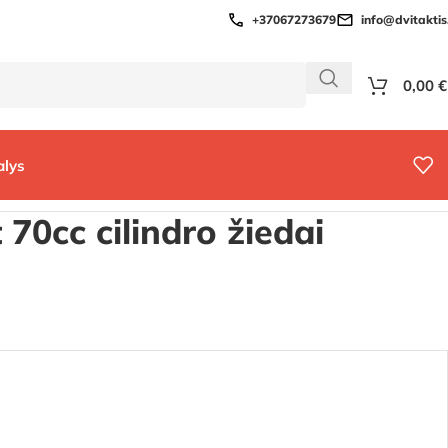
+37067273679
info@dvitaktis.
0,00
€
alys
 70cc cilindro žiedai