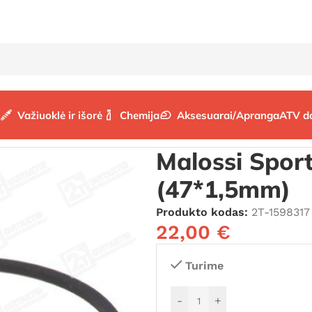
Važiuoklė ir išorė
Chemija
Aksesuarai/Apranga
ATV d
alossi Sport 70cc cilindro žiedai (47*1,5mm)
Malossi Sport
(47*1,5mm)
Produkto kodas:
2T-1598317
22,00
€
Turime
-
+