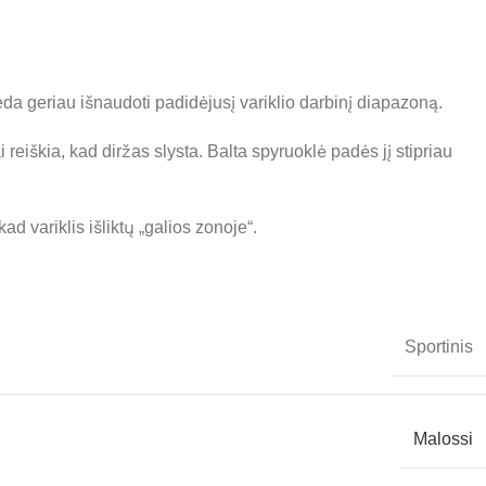
eda geriau išnaudoti padidėjusį variklio darbinį diapazoną.
ai reiškia, kad diržas slysta. Balta spyruoklė padės jį stipriau
ad variklis išliktų „galios zonoje“.
Sportinis
Malossi