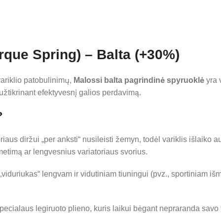
rque Spring) – Balta (+30%)
ariklio patobulinimų,
Malossi balta pagrindinė spyruoklė
yra 
užtikrinant efektyvesnį galios perdavimą.
?
aus diržui „per anksti“ nusileisti žemyn, todėl variklis išlaiko
metimą ar lengvesnius variatoriaus svorius.
uriukas“ lengvam ir vidutiniam tiuningui (pvz., sportiniam išmet
cialaus legiruoto plieno, kuris laikui bėgant nepraranda savo f