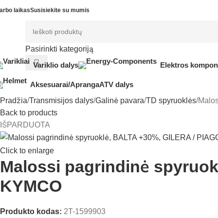
arbo laikas
Susisiekite su mumis
Pasirinkti kategoriją
Variklio dalys
Elektros kompon
Aksesuarai/Apranga
ATV dalys
Pradžia
Transmisijos dalys
Galinė pavara
TD spyruoklės
Malos
Back to products
IŠPARDUOTA
Click to enlarge
Malossi pagrindinė spyruo
KYMCO
Produkto kodas:
2T-1599903