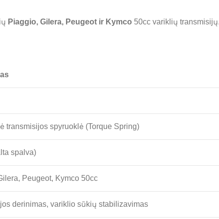
rių
Piaggio, Gilera, Peugeot ir Kymco
50cc variklių transmisijų
as
ė transmisijos spyruoklė (Torque Spring)
ta spalva)
Gilera, Peugeot, Kymco 50cc
jos derinimas, variklio sūkių stabilizavimas