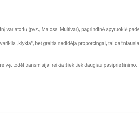
nį variatorių (pvz., Malossi Multivar), pagrindinė spyruoklė pad
 variklis „klykia“, bet greitis nedidėja proporcingai, tai dažniausi
eivę, todėl transmisijai reikia šiek tiek daugiau pasipriešinimo, k