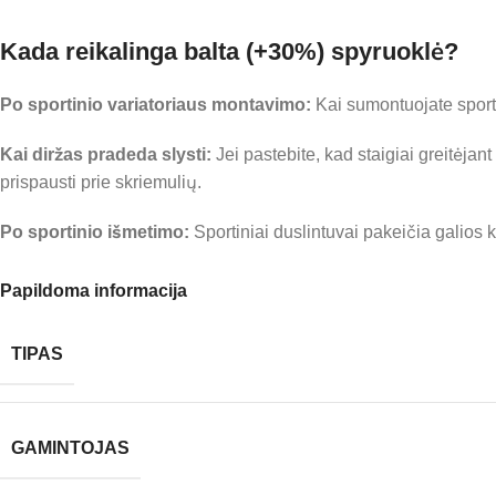
Kada reikalinga balta (+30%) spyruoklė?
Po sportinio variatoriaus montavimo:
Kai sumontuojate sporti
Kai diržas pradeda slysti:
Jei pastebite, kad staigiai greitėjant
prispausti prie skriemulių.
Po sportinio išmetimo:
Sportiniai duslintuvai pakeičia galios kr
Papildoma informacija
TIPAS
GAMINTOJAS