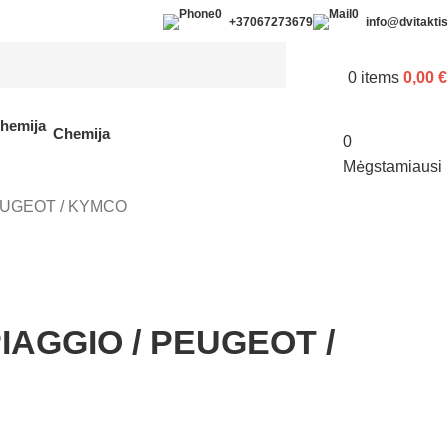
+37067273679
info@dvitaktis.
0
items
0,00
€
Chemija
0
Mėgstamiausi
 PEUGEOT / KYMCO
 PIAGGIO / PEUGEOT /