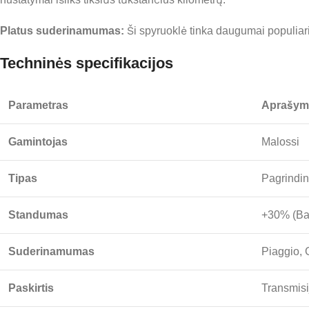
Platus suderinamumas:
Ši spyruoklė tinka daugumai populia
Techninės specifikacijos
Parametras
Aprašym
Gamintojas
Malossi
Tipas
Pagrindin
Standumas
+30% (Bal
Suderinamumas
Piaggio, 
Paskirtis
Transmisi