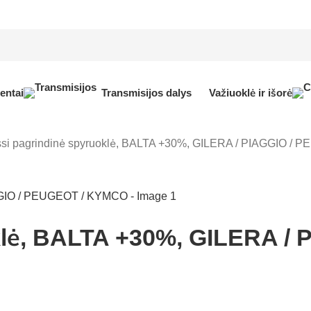
entai
Transmisijos dalys
Važiuoklė ir išorė
si pagrindinė spyruoklė, BALTA +30%, GILERA / PIAGGIO /
klė, BALTA +30%, GILERA /