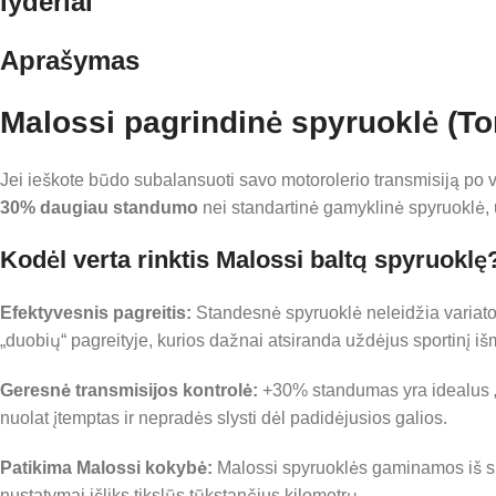
lyderiai
Aprašymas
Malossi pagrindinė spyruoklė (To
Jei ieškote būdo subalansuoti savo motorolerio transmisiją po v
30% daugiau standumo
nei standartinė gamyklinė spyruoklė, 
Kodėl verta rinktis Malossi baltą spyruoklę
Efektyvesnis pagreitis:
Standesnė spyruoklė neleidžia variatori
„duobių“ pagreityje, kurios dažnai atsiranda uždėjus sportinį iš
Geresnė transmisijos kontrolė:
+30% standumas yra idealus „vid
nuolat įtemptas ir nepradės slysti dėl padidėjusios galios.
Patikima Malossi kokybė:
Malossi spyruoklės gaminamos iš spe
nustatymai išliks tikslūs tūkstančius kilometrų.