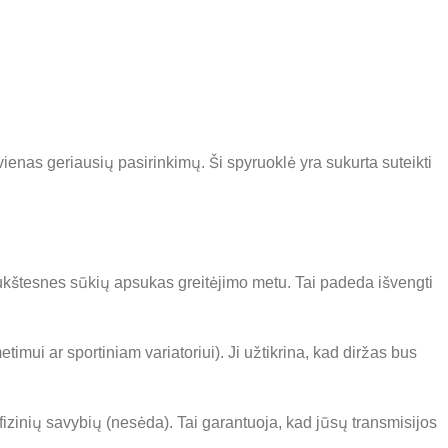
vienas geriausių pasirinkimų. Ši spyruoklė yra sukurta suteikti
 aukštesnes sūkių apsukas greitėjimo metu. Tai padeda išvengti
imui ar sportiniam variatoriui). Ji užtikrina, kad diržas bus
izinių savybių (nesėda). Tai garantuoja, kad jūsų transmisijos